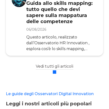
Guida allo skills mapping:
Risorse Umane per trasformare i dati
tutto quello che devi
in decisioni. People Analytics (detto
sapere sulla mappatura
anche HR Analytics, Workforce
delle competenze
Analytics o Human Capital Analytics)
è un approccio che integra
06/08/2026
metodologie, strumenti e processi e
Questo articolo, realizzato
che permette alle organizzazioni di
dall’Osservatorio HR Innovation ,
raccog
esplora cos’è lo skills mapping,
perché è diventato una priorità
strategica per le direzioni HR e come
le aziende possono implementarlo
Vedi tutti gli articoli
in modo efficace, con dati e casi
concreti. Lo skills mapping (pratica
conosciuta in Italia come
“mappatura delle competenze ”) o
Le guide degli Osservatori Digital Innovation
competency mapping, è un
processo strutturato attraverso cui
Leggi i nostri articoli più popolari
un’organizzazione identifica,