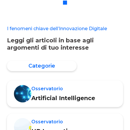
innanzitutto in che cosa consiste e
quali sono le sue funzionalità
principali. ChatGPT, o Chat
Generative Pretrained Transformer,
I fenomeni chiave dell’Innovazione Digitale
è un prototipo di chatbot basato
sull’Intelligenza Artificiale, o Artificial
Leggi gli articoli in base agli
Intelligence (AI), in grado di fornire
argomenti di tuo interesse
risposte agli input, ossia ai quesiti,
degli utenti.&nb
Categorie
Osservatorio
Artificial Intelligence
Osservatorio