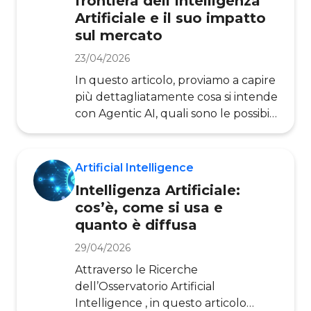
frontiera dell’Intelligenza
organizzazioni che lo adottano, con
Artificiale e il suo impatto
benefici in termini di produttività e
sul mercato
di raggiungimento degli obiettivi, ma
anche di qualità della vita del
23/04/2026
lavoratore. Tuttavia, il concetto v
In questo articolo, proviamo a capire
più dettagliatamente cosa si intende
con Agentic AI, quali sono le possibili
applicazioni e come si stanno
muovendo le startup del settore.
Approfondiremo, inoltre,
Artificial Intelligence
le implicazioni di questa tecnologia
Intelligenza Artificiale:
emergente. Il tutto attraverso la
cos’è, come si usa e
Ricerca degli Osservatori Artificial
quanto è diffusa
Intelligence e Intellige nt
Business Process Automation ,
29/04/2026
punto di riferimento per il settore in
Attraverso le Ricerche
Italia. Per capire cosa si intende
dell’Osservatorio Artificial
per Agenti
Intelligence , in questo articolo