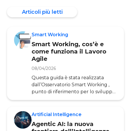
cataloga e valuta le competenze
Articoli più letti
possedute dai
Smart Working
Smart Working, cos’è e
come funziona il Lavoro
Agile
08/04/2026
Questa guida è stata realizzata
dall’Osservatorio Smart Working ,
punto di riferimento per lo sviluppo
della cultura dell’innovazione dei
modelli di lavoro in ottica smart.
Lo Smart Working, o Lavoro Agile, è
Artificial Intelligence
un modello organizzativo in grado di
Agentic AI: la nuova
portare notevoli vantaggi alle