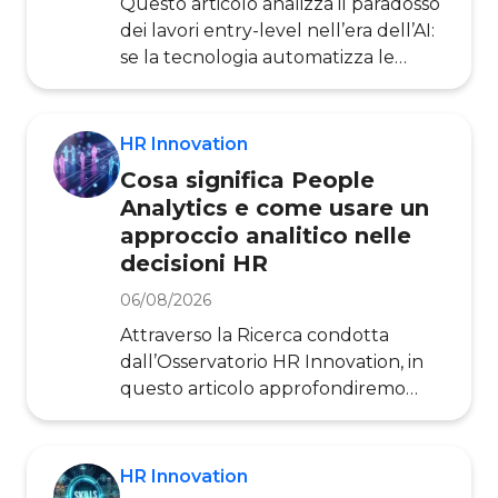
Questo articolo analizza il paradosso
“migliorame
dei lavori entry-level nell’era dell’AI:
se la tecnologia automatizza le
mansioni di apprendimento, come
faranno i giovani ad acquisire
esperienza? E cosa devono fare le
HR Innovation
organizzazioni per non perdere il
Cosa significa People
capitale umano delle nuove
Analytics e come usare un
generazioni? Le evidenze riportate si
approccio analitico nelle
basano sulla ricerca
decisioni HR
dell’Osservatorio HR Innovation e
sulle analisi dell’Organizzazione
06/08/2026
Internazionale del Lavoro (ILO),
Attraverso la Ricerca condotta
punti di riferimento a livello nazio
dall’Osservatorio HR Innovation, in
questo articolo approfondiremo
cosa significa People Analytics,
perché è diventato strategico per la
funzione HR e quali sono le
HR Innovation
principali strategie adottabili dalle