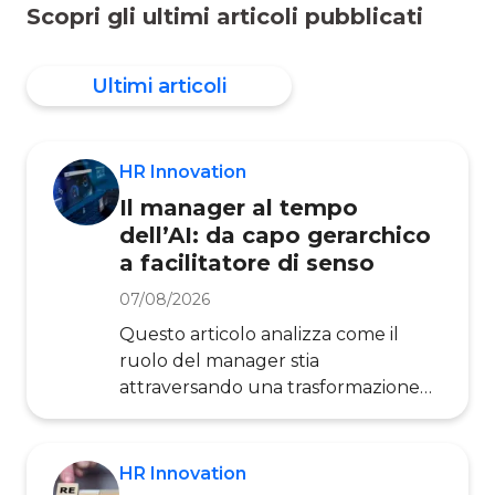
Scopri gli ultimi articoli pubblicati
Ultimi articoli
HR Innovation
Il manager al tempo
dell’AI: da capo gerarchico
a facilitatore di senso
07/08/2026
Questo articolo analizza come il
ruolo del manager stia
attraversando una trasformazione
profonda sotto la pressione dell’AI,
quali nuove competenze saranno
richieste alle figure di leadership nei
HR Innovation
prossimi anni e perché le