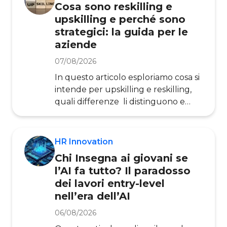
Cosa sono reskilling e
organizzazioni italiane sembrano
upskilling e perché sono
ancora impreparate ad
strategici: la guida per le
accompagnare questa evoluzione.
aziende
Le evidenze riportate si basano sulla
ricerca dell’Osservatorio HR
07/08/2026
Innovation , punto di riferimento
In questo articolo esploriamo cosa si
nazionale per l’analisi
intende per upskilling e reskilling,
dell’innovazione nella gestion
quali differenze li distinguono e
perché stanno diventando leve
strategiche irrinunciabili per le
organizzazioni. Partendo da una
HR Innovation
definizione chiara dei due concetti,
Chi Insegna ai giovani se
analizziamo le grandi trasformazioni
l’AI fa tutto? Il paradosso
del mondo del lavoro che rendono
dei lavori entry-level
urgente agire sulle competenze,
nell’era dell’AI
attraverso i dati di Ricerca
dell’Osservatorio HR Innovation .
06/08/2026
L’upskilling (letteralmente