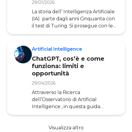
caratteristiche di una rete
29/01/2026
informatica di nodi (ossia computer
La storia dell’ Intelligenza Artificiale
della rete aventi una copia del
(IA) parte dagli anni Cinquanta con
registro Blockchain) e&n
il test di Turing. Si prosegue con le
prime teorie di reti neurali, di IA
forte e di IA debole, e con le prime
applicazioni industriali degli anni
Artificial Intelligence
Ottanta. Fino ai giorni d’oggi, giorni
ChatGPT, cos’è e come
in cui l’Intelligenza Artificiale è ormai
funziona: limiti e
al centro delle scelte tecnologiche
opportunità
di imprese e governi, nonché parte
della vita quotidiana di tutti noi.
29/04/2026
Aiutati dall’Osservatorio Artificia
Attraverso la Ricerca
dell’Osservatorio di Artificial
Intelligence , in questa guida
esploreremo i principali aspetti
legati a ChatGPT. Prima di entrare
nel dettaglio, vediamo
Visualizza altro