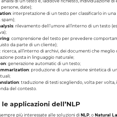
: analisi di un testo e, laddove richiesto, individuazione d
 persone, date);
cation
: interpretazione di un testo per classificarlo in una
. spam);
alysis
: rilevamento dell’umore all’interno di un testo (e
va);
oring
: comprensione del testo per prevedere comportamen
isto da parte di un cliente);
h
: ricerca, all’interno di archivi, dei documenti che megli
azione posta in linguaggio naturale;
ion
: generazione automatic di un testo;
ummarization
: produzione di una versione sintetica di u
uali;
nslation
: traduzione di testi scegliendo, volta per volta, i
onda del contesto.
 le applicazioni dell’NLP
empre più interessate alle soluzioni di
NLP
, o
Natural 