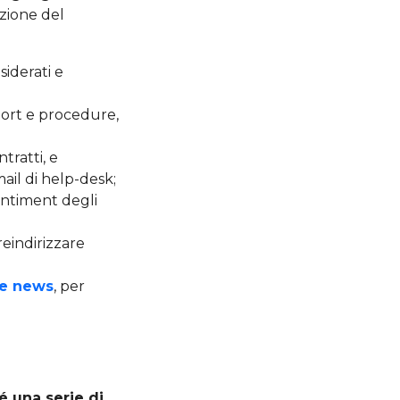
azione del
iderati e
eport e procedure,
ntratti, e
mail di help-desk;
entiment degli
reindirizzare
ke news
, per
é una serie di