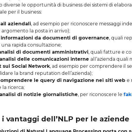
o diverse le opportunità di business dei sistemi di elabor
le per il business:
ail aziendali
, ad esempio per riconoscere messaggi indes
r argomento la posta in arrivo);
i informazioni da documenti di governance
, quali r
 una rapida consultazione;
analisi di documenti amministrativi
, quali fatture e co
analisi delle comunicazioni interne
all’azienda quali 
st sui Social Network
, ad esempio per comprendere il s
lidare la brand reputation dell’azienda);
comprendere le query di navigazione nei siti web
e 
la ricerca;
analisi di notizie giornalistiche
, per riconoscere le
fa
 i vantaggi dell’NLP per le aziende
oluzioni di Natural Language Processing porta con s