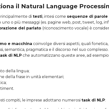
iona il Natural Language Processi
principalmente di
testi
, intesi come
sequenze di parole
uno o più messaggi (es. pagine web, post, tweet, log, in
orazione del parlato
(riconoscimento vocale) è conside
uomo e macchina
coinvolge diversi aspetti, quali fonetica,
ssi, semantica, pragmatica e il discorso nel suo compless
task di NLP
che automatizzano queste aree, ad esempio 
to della lingua;
ne della frase in unità elementari;
ica;
ntiment.
sti compiti, le imprese adottano numerosi
task di NLP
: