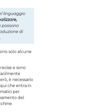
l linguaggio
alizzare,
tà possono
roduzione di
.
 sono solo alcune
recise e sono
 facilmente
erò, è necessario
 qui che entra in
ormatici per
ionamento del
cchine.