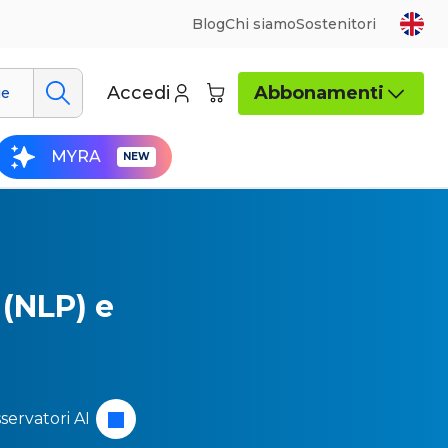
Blog
Chi siamo
Sostenitori
Accedi
Abbonamenti
ue
MYRA
 (NLP) e
sservatori
AI