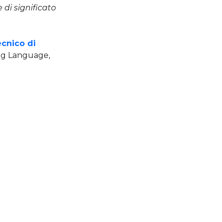
e di significato
ecnico di
ing Language,