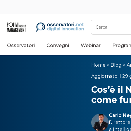
Cerca
Osservatori
Convegni
Webinar
Progra
Home
>
Blog
>
Ar
Aggiornato il 29 
Cos’è il
come fu
Carlo Ne
Direttore
e
Intelli