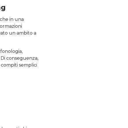
ng
che in una
formazioni
rato un ambito a
 fonologia,
o. Di conseguenza,
compiti semplici