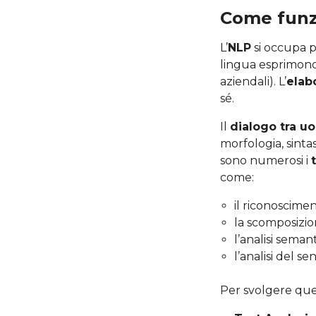
Come funz
L’
NLP
si occupa 
lingua esprimono 
aziendali). L’
elab
sé.
Il
dialogo tra 
morfologia, sinta
sono numerosi i
come:
il riconoscimen
la scomposizio
l’analisi semant
l’analisi del se
Per svolgere que