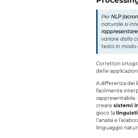
Processin
Per
NLP (acron
naturale si i
rappresentare 
variare dalla 
testo in modo 
Correttori ortogra
delle applicazion
A differenza dei
facilmente interp
rappresentabile.
creare
sistemi 
gioco la
linguis
l’analisi e l’ela
linguaggio natur