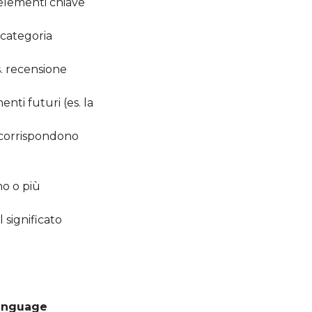
i elementi chiave
 categoria
s. recensione
ti futuri (es. la
o corrispondono
no o più
l significato
Language