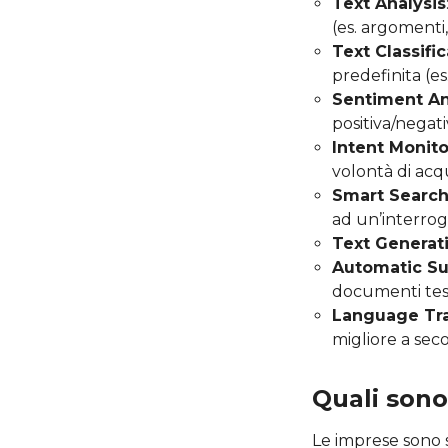
Text Analysis
(es. argomenti,
Text Classifi
predefinita (es
Sentiment An
positiva/negati
Intent Monit
volontà di acqu
Smart Searc
ad un’interrog
Text Generat
Automatic S
documenti test
Language Tra
migliore a sec
Quali sono
Le imprese sono s