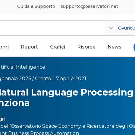
Guida e Supporto
supporto@osservatori.net
Ovunq
mmi
Report
Grafici
Risorse
News
tificial Intelligence
gennaio 2026 /
Creato il 7 aprile 2021
 Natural Language Processing
nziona
gri
 dell'Osservatorio
Space Economy
e Ricercatore degli O
gent Business Process Automation