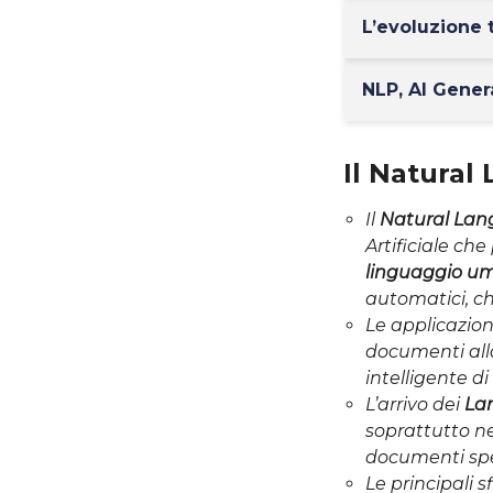
L’evoluzione 
NLP, AI Gener
Il Natural
Il
Natural Lan
Artificiale ch
linguaggio u
automatici, cha
Le applicazion
documenti alla
intelligente d
L’arrivo dei
La
soprattutto ne
documenti spec
Le principali s