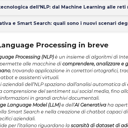
tecnologica dell’NLP: dal Machine Learning alle reti 
ativa e Smart Search: quali sono i nuovi scenari deg
 Language Processing in breve
guage Processing (NLP)
è un insieme di algoritmi di Int
e permette alle macchine di
comprendere, analizzare e g
mano
, trovando applicazione in correttori ortografici, tra
tbot e assistenti virtuali.
i aziendali dell’NLP spaziano dall’analisi automatica di
 comprensione del sentiment sui social media, fino alla
i informazioni in grandi archivi documentali.
rge Language Model (LLM)
e dell’
AI Generativa
ha apert
lla Smart Search e nella creazione di chatbot capaci di
ifici aziendali.
fide per l’italiano riguardano la
scarsità di dataset di 