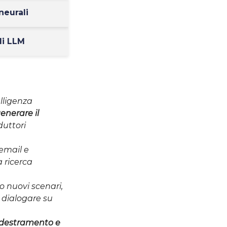
neurali
li LLM
elligenza
enerare il
duttori
 email e
 ricerca
o nuovi scenari,
 dialogare su
addestramento e