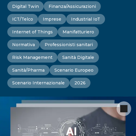
Digital Twin
Finanza/Assicurazioni
ICT/Telco
Imprese
Industrial IoT
Internet of Things
Manifatturiero
Normativa
Professionisti sanitari
Risk Management
Sanità Digitale
Sanità/Pharma
Scenario Europeo
Scenario Internazionale
2026