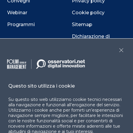
Convegni
Privacy policy
Webinar
Cookie policy
Programmi
Sitemap
Dichiarazione di
accessibilità
Close
Cookie Center
Questo sito utilizza i cookie
Facebook
LinkedIn
Instag
Su questo sito web utilizziamo cookie tecnici necessari
alla navigazione e funzionali all’erogazione del servizio.
Utilizziamo i cookie anche per fornirti un’esperienza di
YouTube
X
navigazione sempre migliore, per facilitare le interazioni
con le nostre funzionalità social e per consentirti di
ricevere informazioni e offerte mirate aderenti alle tue
abitudini di navigazione e ai tuoi interessi.