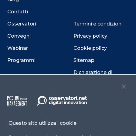
Contatti
Osservatori
Termini e condizioni
Convegni
Privacy policy
Webinar
Cookie policy
Programmi
Sitemap
Dichiarazione di
accessibilità
Close
Cookie Center
Questo sito utilizza i cookie
Facebook
LinkedIn
Instag