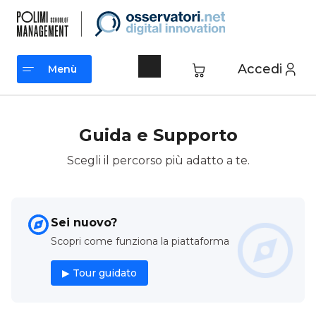
Vai
al
contenuto
Accedi
Menù
Menù
Guida e Supporto
Scegli il percorso più adatto a te.
Sei nuovo?
Scopri come funziona la piattaforma
▶ Tour guidato