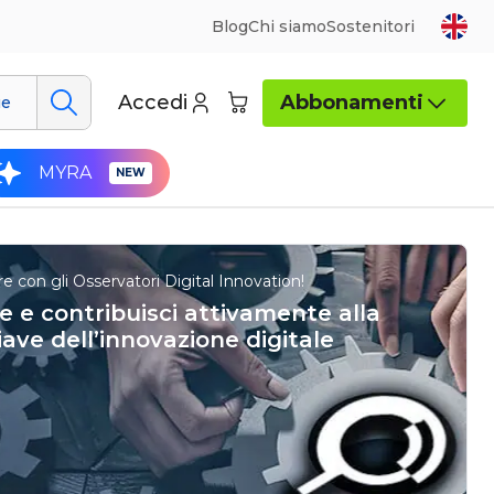
Blog
Chi siamo
Sostenitori
Accedi
Abbonamenti
ue
MYRA
re con gli Osservatori Digital Innovation!
e e contribuisci attivamente alla
iave dell’innovazione digitale