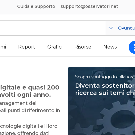
Guida e Supporto
supporto@osservatori.net
Ovunq
mi
Report
Grafici
Risorse
News
Scopri i vantaggi di collabora
Diventa sostenitor
igitale e quasi 200
ricerca sui temi ch
involti ogni anno.
 Management del
li punti di riferimento in
nologie digitali e il loro
zione, offrendo dati,