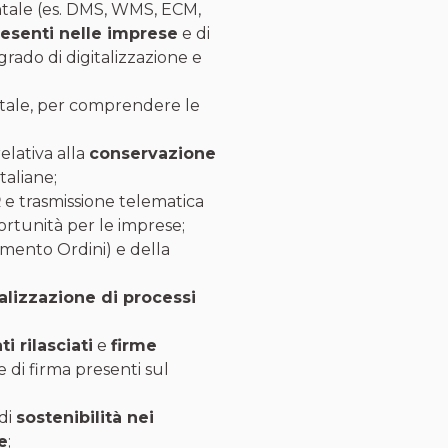
entale (es. DMS, WMS, ECM,
esenti nelle imprese
e di
rado di digitalizzazione e
ntale, per comprendere le
elativa alla
conservazione
taliane;
R
e trasmissione telematica
pportunità per le imprese;
mento Ordini) e della
talizzazione
di processi
ti rilasciati
e
firme
 di firma presenti sul
di
sostenibilità nei
e
;