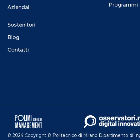
Programmi
Aziendali
Sostenitori
Blog
Contatti
Questo sito utilizza i cookie
Su questo sito web utilizziamo cookie tecnici necessari
servizio. Utilizziamo i cookie anche per fornirti un’es
facilitare le interazioni con le nostre funzionalità socia
mirate aderenti alle tue abitudini di navigazione e ai tuo
Puoi esprimere il tuo consenso cliccando su ACCET
Potrai sempre gestire le tue preferenze acceden
© 2024 Copyright © Politecnico di Milano Dipartimento di I
maggiori informazioni sui cookie utilizzati, visitando