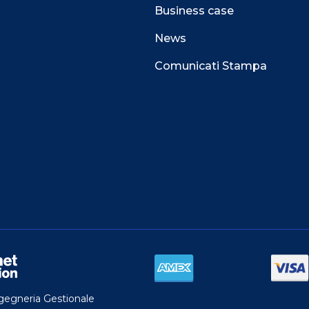
Business case
News
Comunicati Stampa
 alla navigazione e funzionali all’erogazione del
perienza di navigazione sempre migliore, per
l e per consentirti di ricevere informazioni e offerte
i interessi.
TA.
do al nostro COOKIE CENTER e ottenere
ngegneria Gestionale
 la nostra
COOKIE POLICY