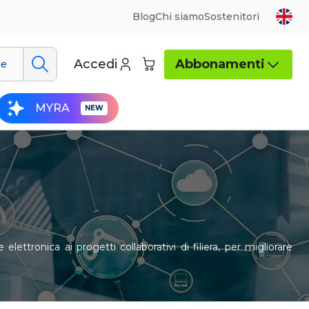
Blog
Chi siamo
Sostenitori
Accedi
Abbonamenti
ue
MYRA
ettronica ai progetti collaborativi di filiera, per migliorare