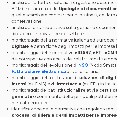
analisi dell’offerta di soluzioni di gestione docum
BPM) e disamina delle
tipologie di documenti pr
quelle scambiate con partner di business, del loro g
conservazione;
analisi delle startup attive sulla gestione docume
direzioni di innovazione del settore;
monitoraggio della normativa italiana ed europea r
digitale
e definizione degli impatti per le imprese i
monitoraggio delle normative
eIDAS2
,
eFTI
,
eCM
dei corrispettivi con analisi dei relativi impatti e o
monitoraggio dell’evoluzione di
NSO
(Nodo Smista
Fatturazione Elettronica
a livello italiano;
monitoraggio della diffusione di
soluzioni di digi
interni
(es. DMS) e
di interfaccia
(es. EDI) in Italia;
monitoraggio dei dati istituzionali relativi a
certifica
generate
e censimento delle principali piattaforme
mercato europeo;
identificazione delle normative che regolano temi 
processi di filiera e degli impatti per le impres