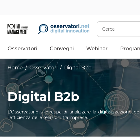
Vai
al
contenuto
Cerca
Osservatori
Convegni
Webinar
Progra
Home
/
Osservatori
/
Digital B2b
Digital B2b
L’Osservatorio si occupa di analizzare la digitalizzazione de
l’efficienza delle relazioni tra imprese.