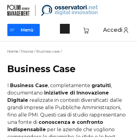
Vai
al
contenuto
Accedi
Menù
Menù
Home
/ Risorse / Business case /
Business Case
I
Business Case
, completamente
gratuiti
,
documentano
iniziative di Innovazione
Digitale
realizzate in contesti diversificati: dalle
grandi imprese alle Pubbliche Amministrazioni,
fino alle PMI. Questi casi di studio rappresentano
una fonte di
conoscenza e confronto
indispensabile
per le aziende che vogliono
comprendere le dinamiche, le sfide e le best