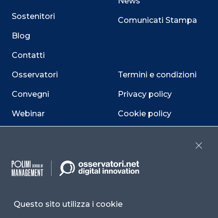
News
Sostenitori
Comunicati Stampa
Blog
Contatti
Osservatori
Termini e condizioni
Convegni
Privacy policy
Webinar
Cookie policy
Programmi
Sitemap
Close
Dichiarazione di
accessibilità
Cookie Center
Questo sito utilizza i cookie