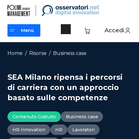
Vai
al
contenuto
Accedi
Menù
Menù
Home
/
Risorse
/
Business case
SEA Milano ripensa i percorsi
di carriera con un approccio
basato sulle competenze
Contenuto Gratuito
Business case
HR Innovation
HR
Lavoratori