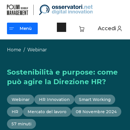
Vai
al
contenuto
Accedi
Menù
Menù
Home
/
Webinar
Sostenibilità e purpose: come
può agire la Direzione HR?
Webinar
HR Innovation
Smart Working
HR
Mercato del lavoro
08 Novembre 2024
57 minuti