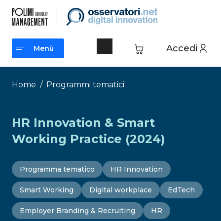
Vai
al
contenuto
Accedi
Menù
Menù
Home
/
Programmi tematici
HR Innovation & Smart
Working Practice (2024)
Programma tematico
HR Innovation
Smart Working
Digital workplace
EdTech
Employer Branding & Recruiting
HR