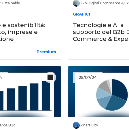
 Sustainable
B2b Digital Commerce & Ex
GRAFICI
 e sostenibilità:
Tecnologie e AI a
o, imprese e
supporto del B2b D
zione
Commerce & Expe
Premium
4
25/07/24
rce B2c
Smart City