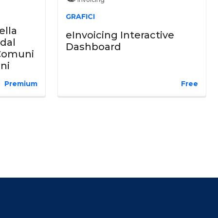
GRAFICI
ella
eInvoicing Interactive
 dal
Dashboard
 Comuni
ani
Premium
Free