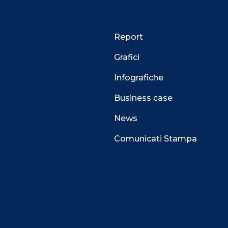
servatori.net
Report