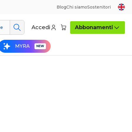
Blog
Chi siamo
Sostenitori
Accedi
Abbonamenti
ue
MYRA