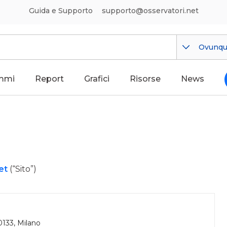
Guida e Supporto
supporto@osservatori.net
Ovunq
mmi
Report
Grafici
Risorse
News
et
(“Sito”)
0133, Milano