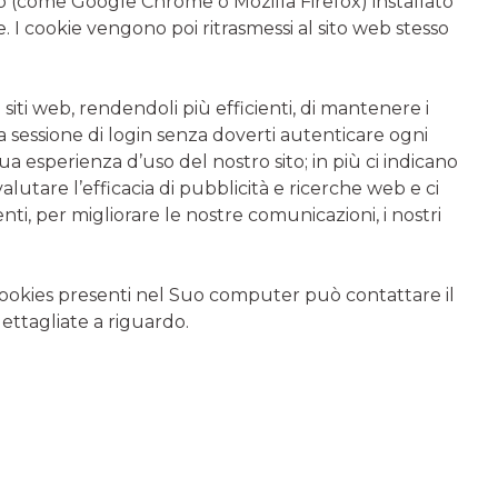
 (come Google Chrome o Mozilla Firefox) installato
e. I cookie vengono poi ritrasmessi al sito web stesso
iti web, rendendoli più efficienti, di mantenere i
a sessione di login senza doverti autenticare ogni
tua esperienza d’uso del nostro sito; in più ci indicano
 valutare l’efficacia di pubblicità e ricerche web e ci
i, per migliorare le nostre comunicazioni, i nostri
 cookies presenti nel Suo computer può contattare il
ttagliate a riguardo.