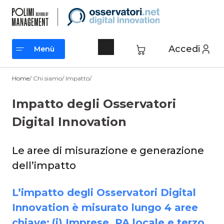
Vai
al
contenuto
Accedi
Menù
Menù
Home
/ Chi siamo/ Impatto/
Impatto degli Osservatori
Digital Innovation
Le aree di misurazione e generazione
dell’impatto
L’impatto degli Osservatori Digital
Innovation è misurato lungo 4 aree
chiave:
(i) Imprese, PA locale e terzo