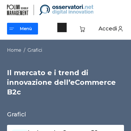
Vai
al
contenuto
Accedi
Menù
Menù
Home
/
Grafici
Il mercato e i trend di
innovazione dell’eCommerce
B2c
Grafici