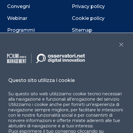
Convegni
Privacy policy
Webinar
Cookie policy
Programmi
Sitemap
Dichiarazione di
Close
accessibilità
Cookie Center
Questo sito utilizza i cookie
Facebook
LinkedIn
Instag
Su questo sito web utilizziamo cookie tecnici necessari
alla navigazione e funzionali all’erogazione del servizio.
Utilizziamo i cookie anche per fornirti un’esperienza di
navigazione sempre migliore, per facilitare le interazioni
con le nostre funzionalità social e per consentirti di
YouTube
X
ricevere informazioni e offerte mirate aderenti alle tue
abitudini di navigazione e ai tuoi interessi.
Puoi esprimere il tuo consenso cliccando su