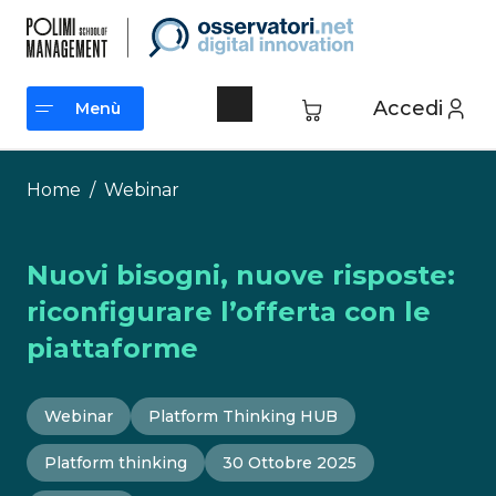
Vai
al
contenuto
Accedi
Menù
Menù
Home
/
Webinar
Nuovi bisogni, nuove risposte:
riconfigurare l’offerta con le
piattaforme
Webinar
Platform Thinking HUB
Platform thinking
30 Ottobre 2025