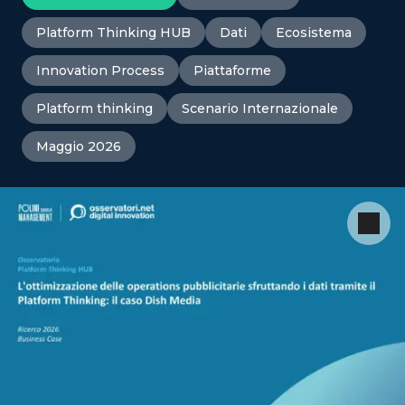
Platform Thinking HUB
Dati
Ecosistema
Innovation Process
Piattaforme
Platform thinking
Scenario Internazionale
Maggio 2026