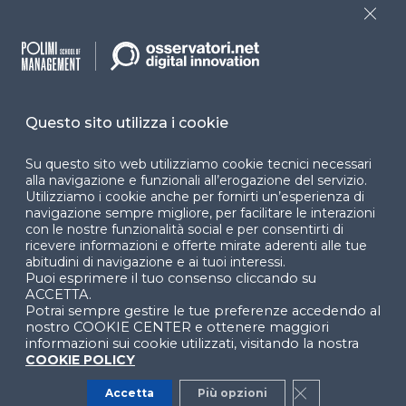
Programmi
Sitemap
Close
Dichiarazione di
accessibilità
Cookie Center
Questo sito utilizza i cookie
Su questo sito web utilizziamo cookie tecnici necessari
alla navigazione e funzionali all’erogazione del servizio.
Utilizziamo i cookie anche per fornirti un’esperienza di
Facebook
LinkedIn
Instag
navigazione sempre migliore, per facilitare le interazioni
con le nostre funzionalità social e per consentirti di
ricevere informazioni e offerte mirate aderenti alle tue
abitudini di navigazione e ai tuoi interessi.
Puoi esprimere il tuo consenso cliccando su
YouTube
X
ACCETTA.
Potrai sempre gestire le tue preferenze accedendo al
nostro COOKIE CENTER e ottenere maggiori
informazioni sui cookie utilizzati, visitando la nostra
COOKIE POLICY
Accetta
Più opzioni
Close GDPR Co