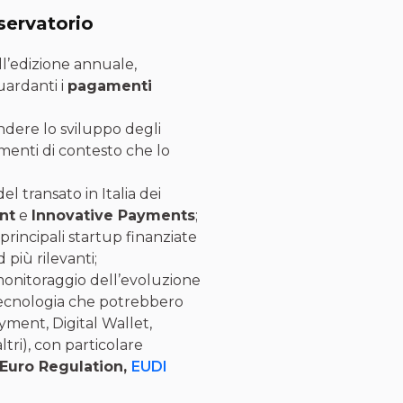
servatorio
ell’edizione annuale,
uardanti i
pagamenti
dere lo sviluppo degli
menti di contesto che lo
el transato in Italia dei
nt
e
Innovative Payments
;
principali startup finanziate
 più rilevanti;
monitoraggio dell’evoluzione
 tecnologia che potrebbero
ment, Digital Wallet,
ri), con particolare
 Euro Regulation,
EUDI