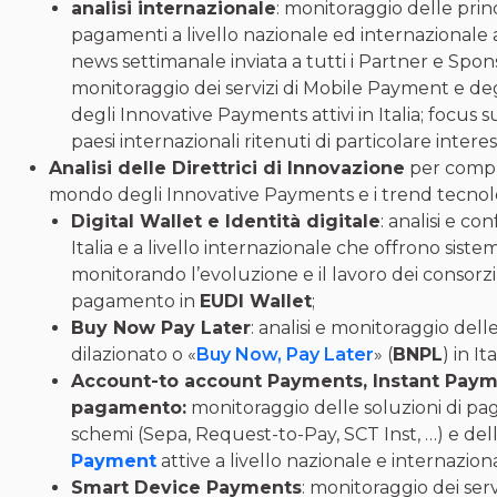
analisi internazionale
: monitoraggio delle princ
pagamenti a livello nazionale ed internazionale
news settimanale inviata a tutti i Partner e Spon
monitoraggio dei servizi di Mobile Payment e degl
degli Innovative Payments attivi in Italia; focus
paesi internazionali ritenuti di particolare interes
Analisi delle Direttrici di Innovazione
per compr
mondo degli Innovative Payments e i trend tecnolo
Digital Wallet e Identità digitale
: analisi e co
Italia e a livello internazionale che offrono sist
monitorando l’evoluzione e il lavoro dei consorzi 
pagamento in
EUDI Wallet
;
Buy Now Pay Later
: analisi e monitoraggio del
dilazionato o «
Buy Now, Pay Later
» (
BNPL
) in I
Account-to account Payments, Instant Paym
pagamento:
monitoraggio delle soluzioni di p
schemi (Sepa, Request-to-Pay, SCT Inst, …) e del
Payment
attive a livello nazionale e internazion
Smart Device Payments
: monitoraggio dei ser