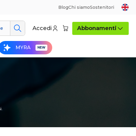
Blog
Chi siamo
Sostenitori
Accedi
Abbonamenti
ue
MYRA
i.