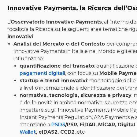
Innovative Payments, la Ricerca dell’Os
L’
Osservatorio Innovative Payments
, all’interno d
focalizza la Ricerca sulle seguenti aree tematiche rig
innovativi
:
Analisi del Mercato e del Contesto
per compren
Innovative Payments in Italia e nel Mondo e gli ele
influenzano:
quantificazione del transato
: quantificazione d
pagamenti digitali
, con focus su
Mobile Payme
startup e trend innovativi
: monitoraggio delle 
a livello internazionale e identificazione dei trend
normativa, tecnologia, sicurezza e privacy
: 
e delle novità in ambito normativa, sicurezza e
impattare sugli Innovative Payments (Mobile Pay
Instant Payments Regulation, A2A Payments e alt
attenzione a
PSD3
/PSR, FiDAR, MiCAR, Digital
Wallet
, eIDAS2, CCD2
, etc.