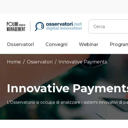
Vai
al
contenuto
Cerca
Osservatori
Convegni
Webinar
Progra
Home
/
Osservatori
/
Innovative Payments
Innovative Payment
L’Osservatorio si occupa di analizzare i sistemi innovativi di 