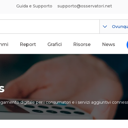
Guida e Supporto
supporto@osservatori.net
Ovunq
mmi
Report
Grafici
Risorse
News
s
pagamento digitale per i consumatori e i servizi aggiuntivi conness