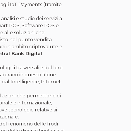
 agli IoT Payments (tramite
 analisi e studio dei servizi a
Smart POS, Software POS e
ne alle soluzioni che
quisto nel punto vendita
.
ni in ambito criptovalute e
tral Bank Digital
logici trasversali e del loro
siderano in questo filone
cial Intelligence, Internet
oluzioni che permettono di
onale e internazionale;
ve tecnologie relative ai
azionale;
 del fenomeno delle frodi
ne delle diverse tipologie di