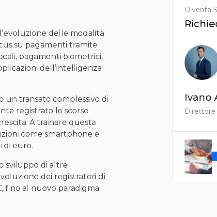
Diventa S
Richie
l’evoluzione delle modalità
ocus su pagamenti tramite
cali, pagamenti biometrici,
licazioni dell’intelligenza
Ivano 
nto un transato complessivo di
ante registrato lo scorso
Direttore
 crescita. A trainare questa
luzioni come smartphone e
 di euro.
o sviluppo di altre
oluzione dei registratori di
C, fino al nuovo paradigma