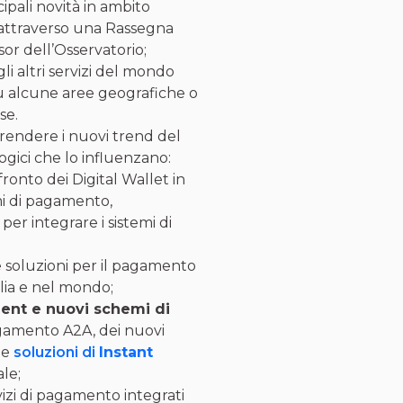
ipali novità in ambito
 attraverso una Rassegna
sor dell’Osservatorio;
i altri servizi del mondo
 su alcune aree geografiche o
se.
endere i nuovi trend del
gici che lo influenzano:
nfronto dei Digital Wallet in
emi di pagamento,
per integrare i sistemi di
le soluzioni per il pagamento
talia e nel mondo;
ent e nuovi schemi di
agamento A2A, dei nuovi
le
soluzioni di
Instant
ale;
vizi di pagamento integrati