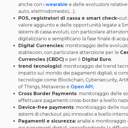
anche con i
wearable
e delle evoluzioni relative
auto, elettrodomestici,…);
POS, registratori di cassa e smart check-
out:
valore aggiunto e delle opportunità legate a 
sistemi di cassa evoluti, con particolare attenzio
digitalizzano e semplificano la fase finale di ac
Digital Currencies:
monitoraggio delle evoluzio
stablecoin, con particolare attenzione per le
Cen
Currencies (CBDC)
e per il
Digital Euro
;
trend tecnologici
: monitoraggio dei trend tecno
impatto sul mondo dei pagamenti digitali; si con
tecnologie come Blockchain, Cybersecurity, Artifi
of Things, Metaverso e
Open API;
Cross Border Payments
: monitoraggio delle s
effettuare pagamenti cross-border a livello nazi
Device-free payments
: monitoraggio delle nuo
sistemi di checkout più innovativi a livello intern
Pagamenti e sicurezza:
analisi e monitoraggio
nei pagamenti digitali, approfondendo la diffusio