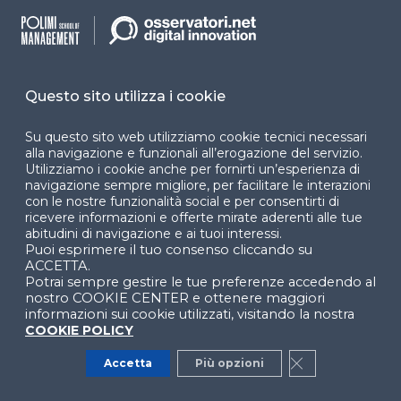
attraverso due dei seguenti tre fattori: conoscenza
(es. password), possesso (es. smartphone o token) e
inerenza (es. impronta digitale).
Questo sito utilizza i cookie
Cosa cambia con PSD3 e FIDA
Su questo sito web utilizziamo cookie tecnici necessari
I risultati derivati dalla PSD2, sebbene positivi nel
alla navigazione e funzionali all’erogazione del servizio.
complesso, non sono stati quelli sperati. Tuttavia, la
Utilizziamo i cookie anche per fornirti un’esperienza di
navigazione sempre migliore, per facilitare le interazioni
PSD2 può essere considerata come l’inizio di un
con le nostre funzionalità social e per consentirti di
percorso promettente, il cui prossimo passo è
ricevere informazioni e offerte mirate aderenti alle tue
rappresentato dalla proposta di
abitudini di navigazione e ai tuoi interessi.
Puoi esprimere il tuo consenso cliccando su
una
PSD3
(
Payments Services Directive 3)
e di
ACCETTA.
un
framework per l’accesso ai dati finanziari
,
Potrai sempre gestire le tue preferenze accedendo al
denominato (
Financial Data Access
), entrambi
nostro COOKIE CENTER e ottenere maggiori
informazioni sui cookie utilizzati, visitando la nostra
annunciati dalla Commissione europea il 28 giugno
COOKIE POLICY
2023.
Accetta
Più opzioni
Close GDPR Co
La
PSD3
e il
Regolamento sui servizi di
pagamento (PSR)
costituiscono un pacchetto