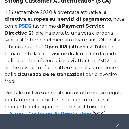
Strong Customer Authentication (SCA)
Il 14 settembre 2020 è diventata attuativa
la
direttiva europea sui servizi di pagamento
, nota
come
PSD2
(acronimo di
Payment Service
Directive 2
), che ha portato una vera e propria
svolta all’interno del mercato finanziario. Oltre alla
“liberalizzazione”
Open API
(attraverso l’obbligo
riguardante la condivisione di alcuni dati da parte
delle banche a favore di nuovi attori), la PSD2 ha
anche posto una forte attenzione alla questione
della
sicurezza delle transazioni
per prevenire
frodi.
Per tale motivo sono state introdotte nuove regole
per l’autenticazione forte del consumatore al
momento del pagamento, che costituiscono
la
Strong Customer Authentication
(
SCA
)
o
Autenticazione Forte del Cliente
. La SCA
prevede che l’autenticazione avvenga almeno
Close