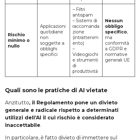
– Filtri
antispam
– Sistemi di
Nessun
Applicazioni
raccomanda
obbligo
quotidiane
zione
specifico
,
Rischio
non
(intrattenim
ma
minimo o
soggette a
ento)
conformità
nullo
obblighi
–
a GDPR e
specifici
Videogiochi
normative
e strumenti
generali UE
di
produttività
Quali sono le pratiche di AI vietate
Anzitutto
, il Regolamento pone un divieto
generale e radicale rispetto a determinati
utilizzi dell’AI il cui rischio è considerato
inaccettabile
.
In particolare, è fatto divieto di immettere sul