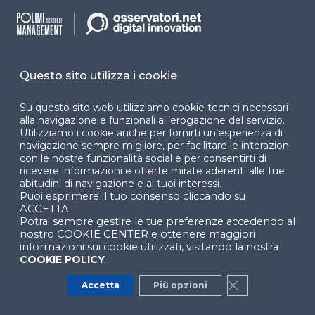
Nell’ambito della
regolamentazione dell’AI
, con
l’
AI Act
l’
Unione europea
si pone come un ente
all’avanguardia e attivo. Tuttavia, per mantenere
Questo sito utilizza i cookie
tale vantaggio sarà fondamentale per l’UE
aggiornare questi regolamenti coerentemente allo
Su questo sito web utilizziamo cookie tecnici necessari
stato dell’arte e allo sviluppo della tecnologia. L’IA è
alla navigazione e funzionali all’erogazione del servizio.
cresciuta raggiungendo valori record negli ultimi
Utilizziamo i cookie anche per fornirti un’esperienza di
anni. Una legislazione aggiornata ed efficace
navigazione sempre migliore, per facilitare le interazioni
con le nostre funzionalità social e per consentirti di
consentirà di impedire gli usi ad altissimo rischio e, in
ricevere informazioni e offerte mirate aderenti alle tue
generale, di sviluppare un approccio risk-based.
abitudini di navigazione e ai tuoi interessi.
Puoi esprimere il tuo consenso cliccando su
Allo stesso tempo, però, le regolamentazioni
ACCETTA.
Potrai sempre gestire le tue preferenze accedendo al
dovrebbero anche cercare di evitare di normare in
nostro COOKIE CENTER e ottenere maggiori
modo eccessivo le progettualità meno critiche.
informazioni sui cookie utilizzati, visitando la nostra
L’obiettivo finale è infatti quello di giungere a
COOKIE POLICY
un
corretto equilibrio tra regolamentazione e
Accetta
Più opzioni
Close GDPR Co
un’economia florida
. Diversamente da quanto
avvenuto rispetto al passato (come nel caso del