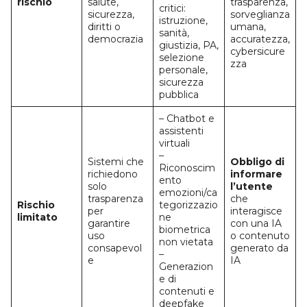
rischio
salute,
trasparenza,
critici:
sicurezza,
sorveglianza
istruzione,
diritti o
umana,
sanità,
democrazia
accuratezza,
giustizia, PA,
cybersicure
selezione
zza
personale,
sicurezza
pubblica
– Chatbot e
assistenti
virtuali
–
Sistemi che
Obbligo di
Riconoscim
richiedono
informare
ento
solo
l’utente
emozioni/ca
trasparenza
che
Rischio
tegorizzazio
per
interagisce
limitato
ne
garantire
con una IA
biometrica
uso
o contenuto
non vietata
consapevol
generato da
–
e
IA
Generazion
e di
contenuti e
deepfake