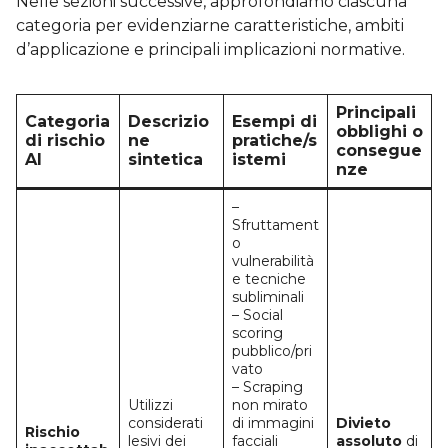
Nelle sezioni successive, approfondiamo ciascuna
categoria per evidenziarne caratteristiche, ambiti
d’applicazione e principali implicazioni normative.
Principali
Categoria
Descrizio
Esempi di
obblighi o
di rischio
ne
pratiche/s
consegue
AI
sintetica
istemi
nze
–
Sfruttament
o
vulnerabilità
e tecniche
subliminali
– Social
scoring
pubblico/pri
vato
– Scraping
Utilizzi
non mirato
considerati
di immagini
Divieto
Rischio
lesivi dei
facciali
assoluto
di