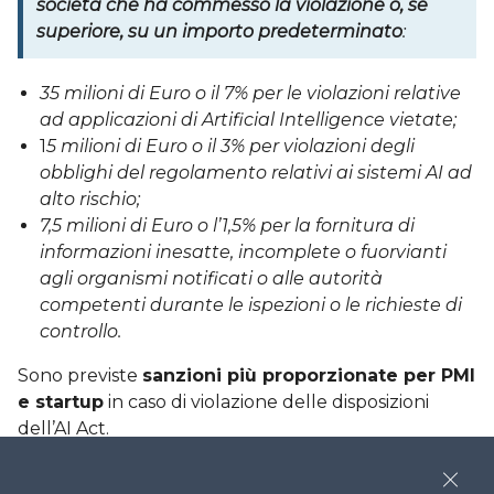
società che ha commesso la violazione o, se
superiore, su un importo predeterminato
:
35 milioni di Euro o il 7% per le violazioni relative
ad applicazioni di Artificial Intelligence vietate;
1
5 milioni di Euro o il 3% per violazioni degli
obblighi del regolamento relativi ai sistemi AI ad
alto rischio;
7,5 milioni di Euro o l’1,5% per la fornitura di
informazioni inesatte, incomplete o fuorvianti
agli organismi notificati o alle autorità
competenti durante le ispezioni o le richieste di
controllo.
Sono previste
sanzioni più proporzionate per PMI
e startup
in caso di violazione delle disposizioni
dell’AI Act.
L’AI Act in conclusione
Close