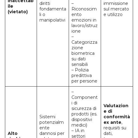
inaccettab
diritti
–
immissione
ile
fondamenta
Riconoscim
sul mercato
(vietato)
li o
ento
e utilizzo
manipolativi
emozioni in
lavoro/istruz
ione
–
Categorizza
zione
biometrica
su dati
sensibili
– Polizia
predittiva
per persone
–
Component
i di
Valutazion
sicurezza di
e di
prodotti (es.
Sistemi
conformità
dispositivi
potenzialm
ex ante
,
medici)
ente
requisiti su
– IA in
Alto
dannosi per
dati,
settori