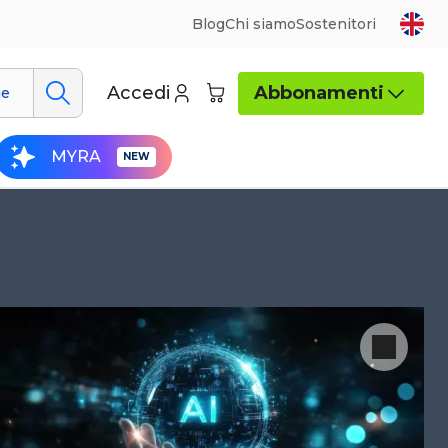
Blog
Chi siamo
Sostenitori
Accedi
Abbonamenti
ue
MYRA