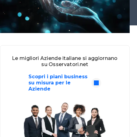
Le migliori Aziende italiane si aggiornano
su Osservatori.net
Scopri i piani business
su misura per le
Aziende