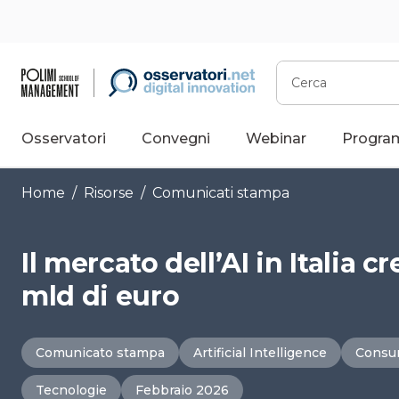
Vai
al
contenuto
Cerca
Osservatori
Convegni
Webinar
Progra
Home
/
Risorse
/
Comunicati stampa
Il mercato dell’AI in Italia c
mld di euro
Comunicato stampa
Artificial Intelligence
Consu
Tecnologie
Febbraio 2026