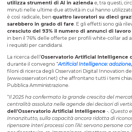
utilizza strumenti di AI in azienda
e, tra questi, ci
minuti nelle ultime due attività in cui hanno utilizzato
è così radicale, ben
quattro lavoratori su dieci graz
sarebbero in grado di fare
. E gli effetti sono già 
cresciuto del 93% il numero di
annun
ci di lavoro
in ben il 76% delle offerte per profili white-collar a
i requisiti per candidarsi.
La ricerca dell’
Osservatorio Artificial Intelligence 
durante il convegno “
Artificial Intelligence: adozione
filoni di ricerca degli Osservatori Digital Innovatio
(www.osservatori.net) che affrontano tutti i temi chia
Pubblica Amministrazione.
“
Il 2025 ha confermato la grande crescita del mercato
centralità assoluta nelle agende dei decisori di verti
dell’Osservatorio Artificial Intelligence
-. Questo 
Innanzitutto, sulla capacità ancora ridotta di ricono
ripensare interi processi con l’AI: servono persone 