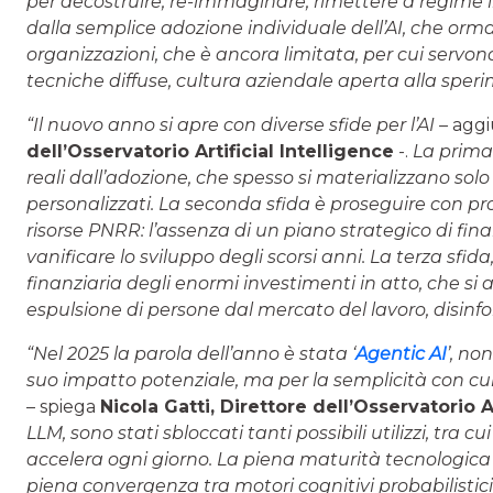
per decostruire, re-immaginare, rimettere a regime il
dalla semplice adozione individuale dell’AI, che orma
organizzazioni, che è ancora limitata, per cui servon
tecniche diffuse, cultura aziendale aperta alla sper
“Il nuovo anno si apre con diverse sfide per l’AI –
agg
dell’Osservatorio Artificial Intelligence
-.
La prima 
reali dall’adozione, che spesso si materializzano sol
personalizzati. La seconda sfida è proseguire con pr
risorse PNRR: l’assenza di un piano strategico di finan
vanificare lo sviluppo degli scorsi anni. La terza sfida
finanziaria degli enormi investimenti in atto, che si 
espulsione di persone dal mercato del lavoro, disinf
“Nel 2025 la parola dell’anno è stata ‘
Agentic AI
’, no
suo impatto potenziale, ma per la semplicità con cui
– spiega
Nicola Gatti
, Direttore
dell’Osservatorio Ar
LLM, sono stati sbloccati tanti possibili utilizzi, tra 
accelera ogni giorno. La piena maturità tecnologica 
piena convergenza tra motori cognitivi probabilistic