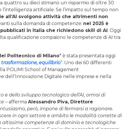
rca quattro su dieci stimano un risparmio di oltre 30
 l’intelligenza artificiale. Se l’impatto sul tempo non
ie all’AI svolgono attività che altrimenti non
rilevanti sulla domanda di competenze:
nel 2025 è
 pubblicati in Italia che richiedono skill di AI
. Oggi
d alta qualificazione compaiono le competenze di AI tra
del Politecnico di Milano
* è stata presentata oggi
, trasformazione, equilibrio
”. Uno dei 60 differenti
n della POLIMI School of Management
ve dell’Innovazione Digitale nelle imprese e nella
 e dello sviluppo tecnologico dell’AI, ormai di
ce –
afferma
Alessandro Piva, Direttore
entusiasmo, però, impone di fermarsi a ragionare.
scere in ogni settore e ambito le modalità corrette di
con altissime competenze di dominio e tecnologiche