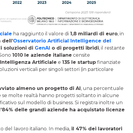
iciale
ha raggiunto il valore di
1,8 miliardi di euro
, in
 dell’
Osservatorio Artificial Intelligence del
i soluzioni di
GenAI
o di progetti ibridi
, il restante
 Sono
1010 le aziende italiane
censite
Intelligenza Artificiale
e
135 le startup
finanziate
zioni verticali per singoli settori (in particolare
avviato almeno un progetto di AI
, una percentuale
e se molte realtà hanno progetti soltanto in alcune
ficativo sul modello di business. Si registra inoltre un
l’84% delle grandi aziende ha acquistato licenze
to del lavoro italiano. In media,
il 47% dei lavoratori