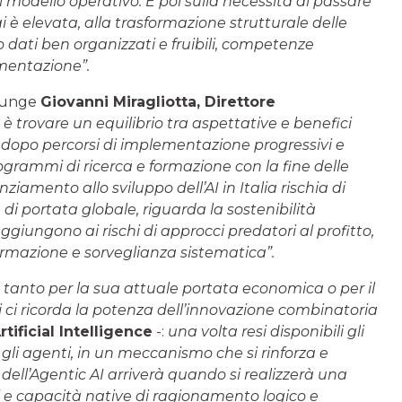
 modello operativo. E poi sulla necessità di passare
i è elevata, alla trasformazione strutturale delle
o dati ben organizzati e fruibili, competenze
imentazione”.
iunge
Giovanni Miragliotta
, Direttore
è trovare un equilibrio tra aspettative e benefici
o dopo percorsi di implementazione progressivi e
ogrammi di ricerca e formazione con la fine delle
ziamento allo sviluppo dell’AI in Italia rischia di
, di portata globale, riguarda la sostenibilità
aggiungono ai rischi di approcci predatori al profitto,
ormazione e sorveglianza sistematica”.
n tanto per la sua attuale portata economica o per il
 ci ricorda la potenza dell’innovazione combinatoria
tificial Intelligence
-:
una volta resi disponibili gli
cui gli agenti, in un meccanismo che si rinforza e
dell’Agentic AI arriverà quando si realizzerà una
i e capacità native di ragionamento logico e