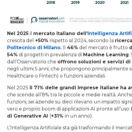
Nel 2025
il
mercato italiano dell’
Intelligenza Artif
crescita del
+50%
rispetto al 2024, secondo la
ricerca
Politecnico di Milano
.
Il
46%
del mercato è frutto
d
54%
di progetti in prevalenza di
Machine Learning
.
dall’Osservatorio che
offrono soluzioni e servizi di 
negli ultimi 5 anni, che propongono principalmente solu
Healthcare o Fintech) o funzioni aziendali.
Nel 2025
il 71% delle grandi imprese italiane ha 
che scende all’8% tra le piccole e medie realtà. Anch
funzioni, sei aziende su dieci rilevano un impatto signi
vero e proprio boom di applicazioni AI pronte all’uso:
di Generative AI
(
+31%
in un anno).
L’Intelligenza Artificiale sta già trasformando il merca