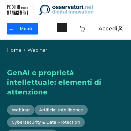
Vai
al
contenuto
Accedi
Menù
Menù
Home
/
Webinar
GenAI e proprietà
intellettuale: elementi di
attenzione
Webinar
Artificial Intelligence
Cybersecurity & Data Protection