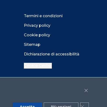
Termini e condizioni
Privacy policy
Cookie policy
Sitemap
Dichiarazione di accessibilità
Cookie Center
Facebook
LinkedIn
Instagram
Close GDPR 
Accetta
Più opzioni