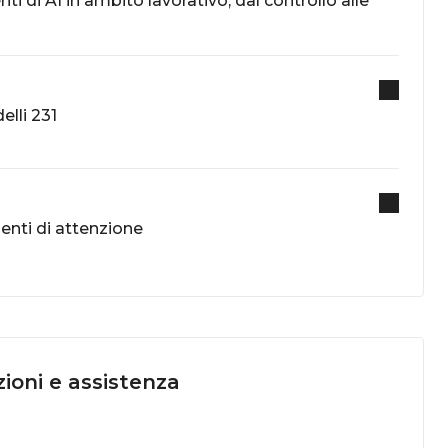
enti di AI in ambito lavorativo, dal controllo alle
elli 231
menti di attenzione
ioni e assistenza