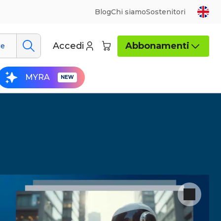
Blog
Chi siamo
Sostenitori
Accedi
Abbonamenti
ue
MYRA