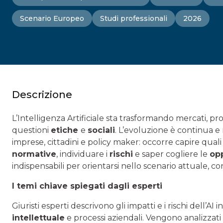
Scenario Europeo
Studi professionali
2026
Descrizione
L’Intelligenza Artificiale sta trasformando mercati, p
questioni
etiche
e
sociali
. L’evoluzione è continua e 
imprese, cittadini e policy maker: occorre capire quali 
normative
, individuare i
rischi
e saper cogliere le
op
indispensabili per orientarsi nello scenario attuale, co
I temi chiave spiegati dagli esperti
Giuristi esperti descrivono gli impatti e i rischi dell’AI 
intellettuale
e processi aziendali. Vengono analizzat