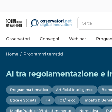
Vai
al
contenuto
Cerca
Osservatori
Convegni
Webinar
Progra
Home
/
Programmi tematici
AI tra regolamentazione e im
Programma tematico
Artificial Intelligence
Biome
Etica e Società
HR
ICT/Telco
Impatti & Benef
Media/Pubblicità/Intrattenimento
Normativa
Pub