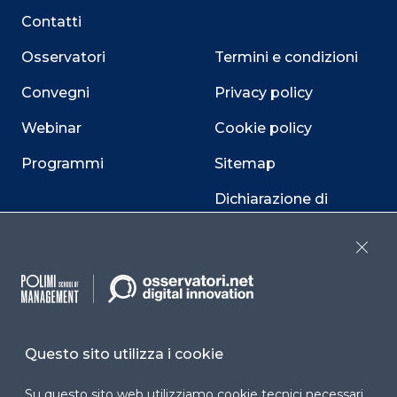
Contatti
Osservatori
Termini e condizioni
Convegni
Privacy policy
Webinar
Cookie policy
Programmi
Sitemap
Dichiarazione di
accessibilità
Close
Cookie Center
Facebook
LinkedIn
Instag
Questo sito utilizza i cookie
Su questo sito web utilizziamo cookie tecnici necessari