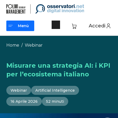
Vai
al
contenuto
Accedi
Menù
Menù
Home
/
Webinar
Misurare una strategia AI: i KPI
per l’ecosistema italiano
Webinar
Artificial Intelligence
16 Aprile 2026
52 minuti