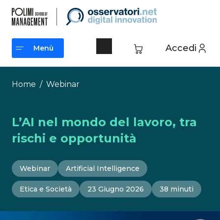
Vai
al
contenuto
Accedi
Menù
Menù
Home
/
Webinar
L’AI nel mondo del lavoro, tra
rischi e opportunità
Webinar
Artificial Intelligence
Etica e Società
23 Giugno 2026
38 minuti