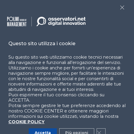
accessibilità
Close
Cookie Center
Questo sito utilizza i cookie
Facebook
LinkedIn
Instag
Su questo sito web utilizziamo cookie tecnici necessari
alla navigazione e funzionali all’erogazione del servizio.
Utilizziamo i cookie anche per fornirti un’esperienza di
YouTube
X
navigazione sempre migliore, per facilitare le interazioni
con le nostre funzionalità social e per consentirti di
ricevere informazioni e offerte mirate aderenti alle tue
abitudini di navigazione e ai tuoi interessi.
Puoi esprimere il tuo consenso cliccando su
ACCETTA.
Potrai sempre gestire le tue preferenze accedendo al
nostro COOKIE CENTER e ottenere maggiori
informazioni sui cookie utilizzati, visitando la nostra
© 2024 Copyright © Politecnico di Milano Dipartimento
COOKIE POLICY
di Ingegneria Gestionale
Accetta
Più opzioni
Close GDPR Co