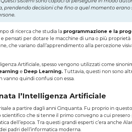
. Questi sistemi sono capaci di perseguire in modo au
ita, prendendo decisioni che fino a quel momento erano
ersone.
ampo di ricerca che studia la
programmazione e la prog
ti e pensati per dotare le macchine di una o più proprietà
e, che variano dall’apprendimento alla percezione visiva
ligenza Artificiale, spesso vengono utilizzati come sinoni
earning
e
Deep Learning.
Tuttavia, questi non sono alt
n vanno quindi confusi con essa.
ata l’Intelligenza Artificiale
risale a partire dagli anni Cinquanta. Fu proprio in quest
cientifico che si tenne il primo convegno a cui presero 
atica dell’epoca. Tra questi grandi esperti c’era anche Ala
dei padri dell’informatica moderna.