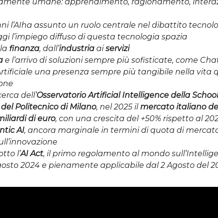
camente umane: apprendimento, ragionamento, intera
nni l’AIha assunto un ruolo centrale nel dibattito tecnolo
i l’impiego diffuso di questa tecnologia spazia
la
finanza
, dall’
industria
ai
servizi
a
e l’arrivo di soluzioni sempre più sofisticate, come Ch
 Artificiale una presenza sempre più tangibile nella vita 
sone
erca dell’
Osservatorio Artificial Intelligence della School
l Politecnico di Milano
, nel 2025 il
mercato italiano del
iliardi di euro
, con una crescita del +50% rispetto al 20
ntic AI
, ancora marginale in termini di quota di mercat
sull’innovazione
tto l’
AI Act
, il primo regolamento al mondo sull’Intelligen
gosto 2024 e pienamente applicabile dal 2 Agosto del 2