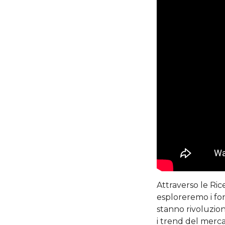
Attraverso le Ric
esploreremo i fon
stanno rivoluzion
i trend del merca