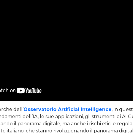
erche dell’
Osservatorio Artificial Intelligence
, in ques
damenti dell’IA, le sue applicazioni, gli strumenti di AI 
ando il panorama digitale, ma anche i rischi etici e rego
to italiano. che stanno rivoluzionando il panorama digita