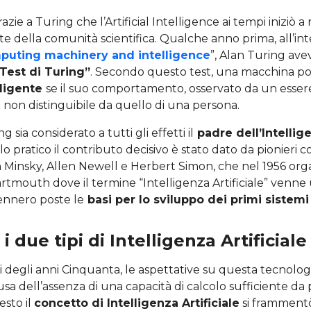
azie a Turing che l’Artificial Intelligence ai tempi iniziò a
te della comunità scientifica. Qualche anno prima, all’in
uting machinery and intelligence
”, Alan Turing av
Test di Turing”
. Secondo questo test, una macchina po
lligente
se il suo comportamento, osservato da un esser
 non distinguibile da quello di una persona.
sia considerato a tutti gli effetti il
padre dell’Intellig
llo pratico il contributo decisivo è stato dato da pionieri
 Minsky, Allen Newell e Herbert Simon, che nel 1956 org
rtmouth dove il termine “Intelligenza Artificiale” venne
ennero poste le
basi per lo sviluppo dei primi sistemi
i due tipi di Intelligenza Artificiale
i degli anni Cinquanta, le aspettative su questa tecnologi
a dell’assenza di una capacità di calcolo sufficiente da 
esto il
concetto di Intelligenza Artificiale
si frammentò