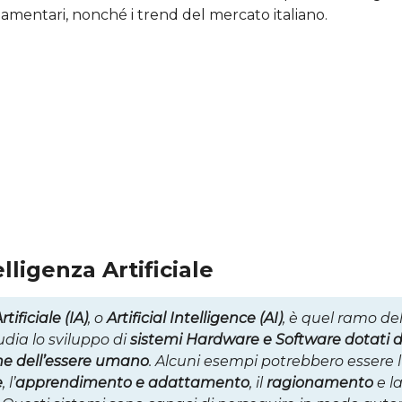
golamentari, nonché i trend del mercato italiano.
elligenza Artificiale
tificiale (IA)
, o
Artificial Intelligence (AI)
, è quel ramo d
dia lo sviluppo di
sistemi Hardware e Software dotati di
he dell’essere umano
. Alcuni esempi potrebbero essere l
e
, l’
apprendimento e adattamento
, il
ragionamento
e l