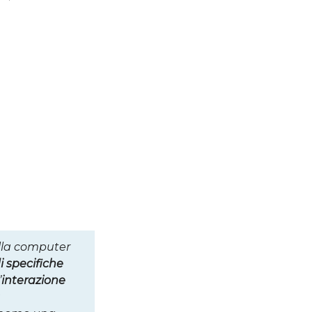
ella computer
 specifiche
’
interazione
a