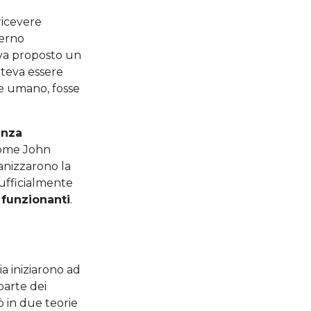
 ricevere
terno
eva proposto un
teva essere
e umano, fosse
enza
 come John
anizzarono la
 ufficialmente
 funzionanti
.
a iniziarono ad
parte dei
 in due teorie