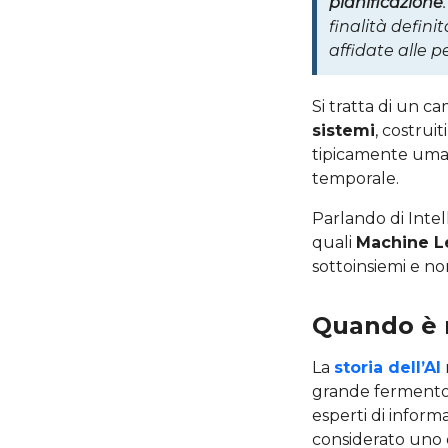
pianificazione
finalità defin
affidate alle p
Si tratta di un c
sistemi
, costrui
tipicamente uman
temporale.
Parlando di Intel
quali
Machine L
sottoinsiemi e no
Quando è n
La
storia dell’AI
grande fermento s
esperti di inform
considerato uno 