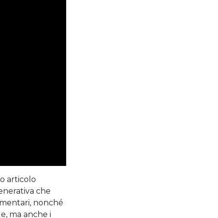
to articolo
Generativa che
lamentari, nonché
le, ma anche i