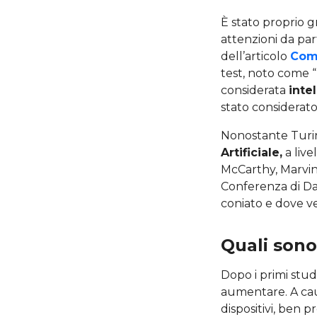
È stato proprio gr
attenzioni da par
dell’articolo
Comp
test, noto come “
considerata
inte
stato considerato
Nonostante Turing 
Artificiale,
a live
McCarthy, Marvin
Conferenza di Da
coniato e dove v
Quali sono 
Dopo i primi stud
aumentare. A caus
dispositivi, ben pr