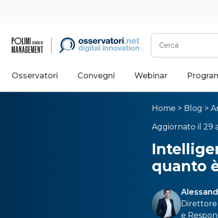
Cerca
Osservatori
Convegni
Webinar
Progra
Home
>
Blog
>
Ar
Aggiornato il 29 
Intellige
quanto è
Alessand
Direttore
e Respons