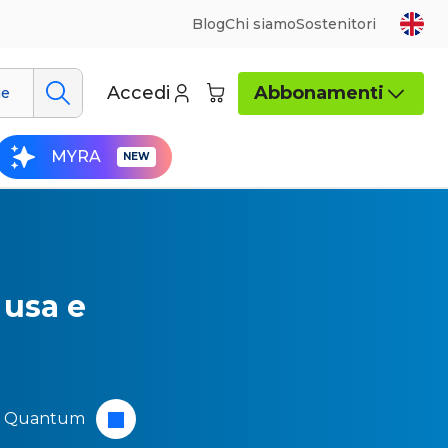
Blog
Chi siamo
Sostenitori
Accedi
Abbonamenti
ue
MYRA
 usa e
e
Quantum