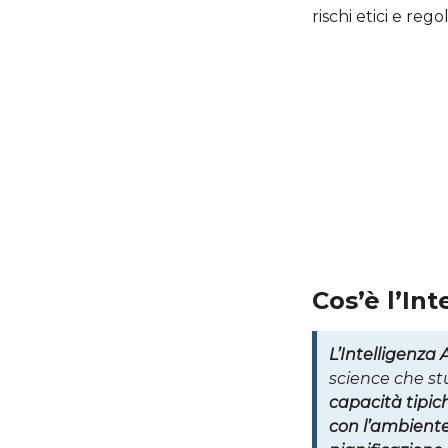
rischi etici e re
Cos’è l’Int
L’Intelligenza Ar
science che stu
capacità tipic
con l’ambient