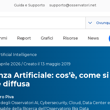
Guida e Supporto
supporto@osservatori.net
Ovunq
mmi
Report
Grafici
Risorse
News
tificial Intelligence
aprile 2026 /
Creato il 13 maggio 2019
nza Artificiale: cos’è, come si
 diffusa
ro Piva
 degli Osservatori
AI
,
Cybersecurity
,
Cloud
,
Data Center
abile della Ricerca dell’Osservatorio
Big Data