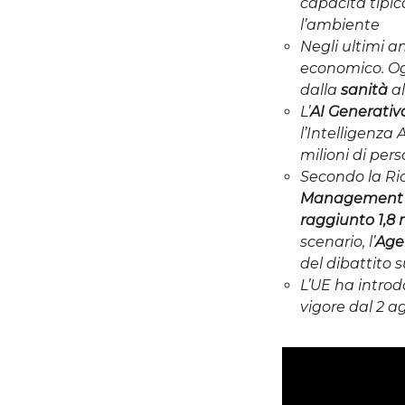
capacità tipi
l’ambiente
Negli ultimi a
economico. Ogg
dalla
sanità
al
L’
AI Generativ
l’Intelligenza
milioni di per
Secondo la Ric
Management de
raggiunto 1,8 m
scenario, l’
Age
del dibattito 
L’UE ha introdo
vigore dal 2 a