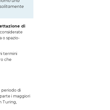
tonomo una
 solitamente
ettazione di
 considerate
 o spazio-
mi termini
ro che
o periodo di
parte i maggiori
n Turing,