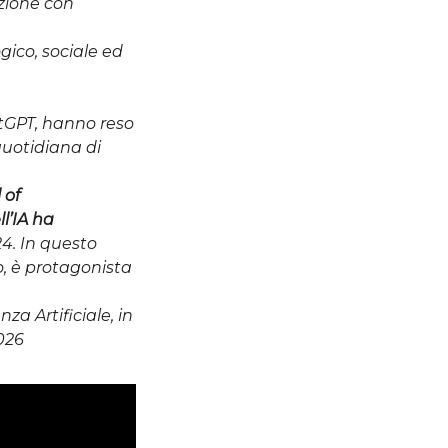
zione con
gico, sociale ed
atGPT, hanno reso
quotidiana di
 of
l’IA ha
24.
In questo
o, è protagonista
za Artificiale, in
026