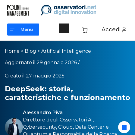
Accedi
Menù
Menù
Home
>
Blog
>
Artificial Intelligence
Aggiornato il 29 gennaio 2026 /
Creato il 27 maggio 2025
DeepSeek: storia,
caratteristiche e funzionamento
Alessandro Piva
Direttore degli Osservatori
AI
,
Cybersecurity
,
Cloud
,
Data Center
e
Quantum
e Responsabile della Ricerca