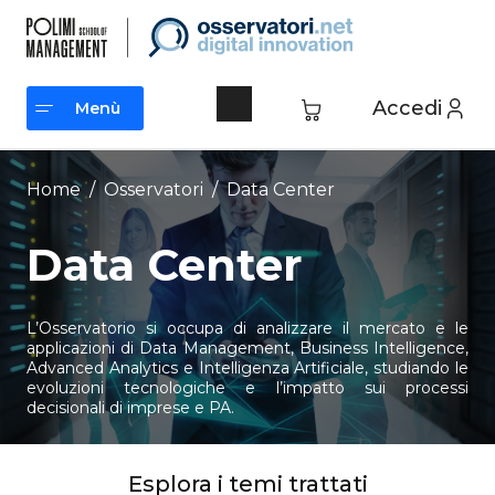
Vai
al
contenuto
Accedi
Menù
Menù
Home
/
Osservatori
/
Data Center
Data Center
L’Osservatorio si occupa di analizzare il mercato e le
applicazioni di Data Management, Business Intelligence,
Advanced Analytics e Intelligenza Artificiale, studiando le
evoluzioni tecnologiche e l’impatto sui processi
decisionali di imprese e PA.
Esplora i temi trattati