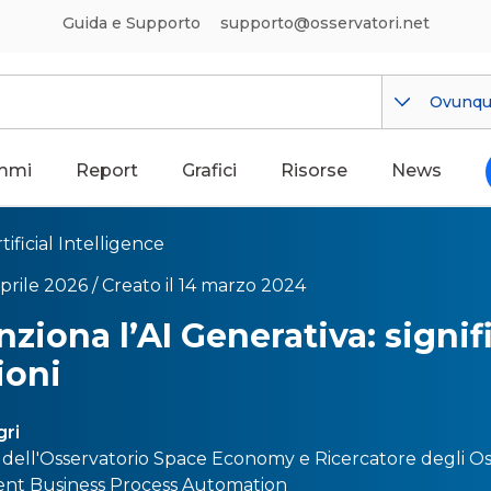
Guida e Supporto
supporto@osservatori.net
Ovunq
mmi
Report
Grafici
Risorse
News
tificial Intelligence
prile 2026 /
Creato il 14 marzo 2024
ziona l’AI Generativa: signif
ioni
gri
 dell'Osservatorio
Space Economy
e Ricercatore degli O
gent Business Process Automation