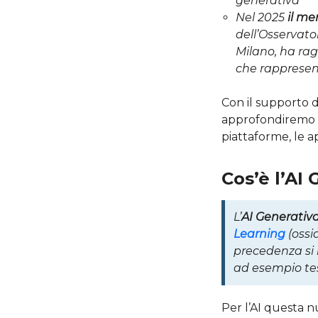
generativa
Nel 2025
il me
dell’Osservato
Milano, ha ra
che rappresen
Con il supporto d
approfondiremo c
piattaforme, le app
Cos’è l’AI
L’
AI Generativ
Learning
(ossi
precedenza si 
ad esempio tes
Per l’AI questa 