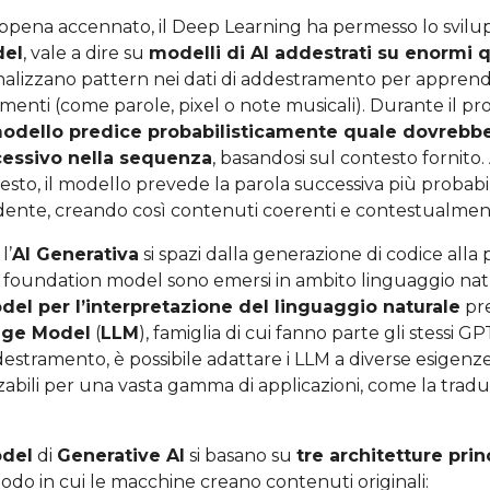
ena accennato, il Deep Learning ha permesso lo svilup
del
, vale a dire su
modelli di AI addestrati su enormi q
nalizzano pattern nei dati di addestramento per apprende
lementi (come parole, pixel o note musicali). Durante il pr
modello predice probabilisticamente quale dovrebb
cessivo nella sequenza
, basandosi sul contesto fornito
to, il modello prevede la parola successiva più probabil
nte, creando così contenuti coerenti e contestualment
l’
AI Generativa
si spazi dalla generazione di codice alla
i foundation model sono emersi in ambito linguaggio nat
el per l’interpretazione del linguaggio naturale
pr
age Model
(
LLM
), famiglia di cui fanno parte gli stessi G
stramento, è possibile adattare i LLM a diverse esigenze
zabili per una vasta gamma di applicazioni, come la traduz
odel
di
Generative AI
si basano su
tre architetture prin
modo in cui le macchine creano contenuti originali: