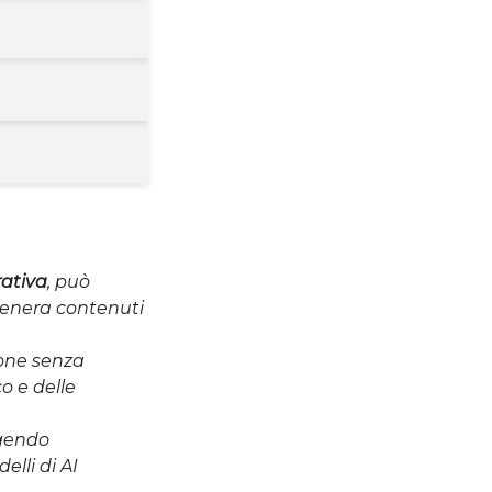
rativa
, può
genera contenuti
one senza
o e delle
ngendo
lli di AI