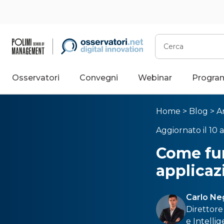
Cerca
Osservatori
Convegni
Webinar
Progra
Home
>
Blog
>
Ar
Aggiornato il 10 a
Come fun
applicaz
Carlo Ne
Direttore
e
Intelli