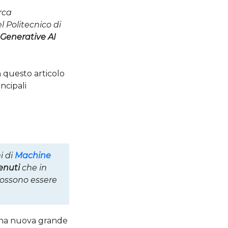
rca
l Politecnico di
Generative AI
in questo articolo
ncipali
i di
Machine
enuti
che in
possono essere
una nuova grande