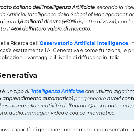
rcato italiano dell’Intelligenza Artificiale
, secondo la rice
rio Artificial Intelligence della School of Management de
ggiunto
1,8 miliardi di euro
(
+50%
rispetto al 2024), con la
ta il
46% dell’intero valore di mercato
.
ella Ricerca dell’
Osservatorio Artificial Intelligence
, 
os’è esattamente l’AI Generativa e come funziona, le pri
licazioni, i vantaggi e il livello di diffusione in Italia.
 Generativa
a
è un tipo di ‘
Intelligenza Artificiale
che utilizza algoritm
a
apprendimento automatico
) per generare
nuovi cont
basavano sulla creatività dell’uomo. Questi contenuti 
to, audio, immagini, video e codice informatico.
nuova capacità di generare contenuti ha rappresentato 