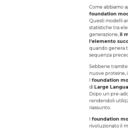
Come abbiamo app
foundation mo
Questi modelli a
statistiche tra e
generazione,
il 
l’elemento suc
quando genera tes
sequenza precede
Sebbene tramite 
nuove proteine, 
I
foundation mod
di
Large Langu
Dopo un pre-adde
rendendoli utiliz
riassunto.
I
foundation m
rivoluzionato il 