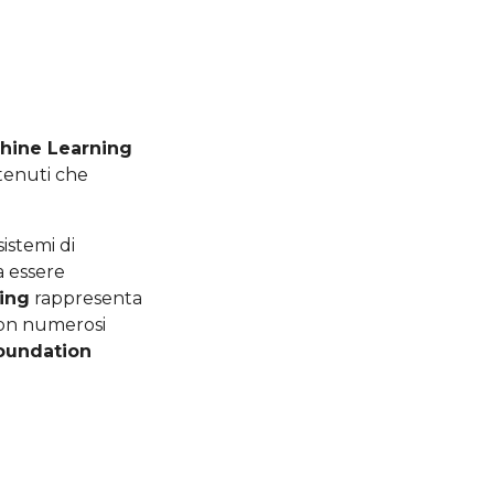
chine Learning
tenuti che
sistemi di
a essere
ing
rappresenta
 con numerosi
oundation