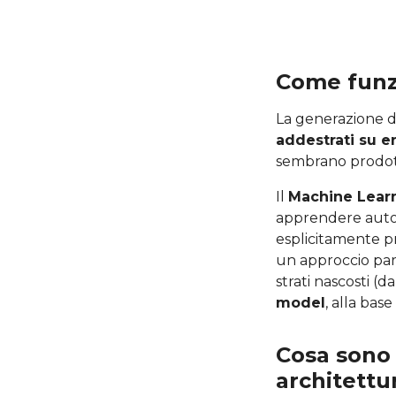
Come funzi
La generazione di
addestrati su e
sembrano prodott
Il
Machine Lear
apprendere autom
esplicitamente pr
un approccio part
strati nascosti (d
model
, alla base
Cosa sono 
architettur