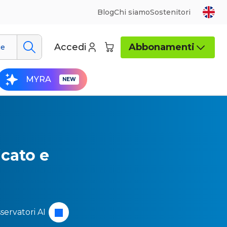
Blog
Chi siamo
Sostenitori
Accedi
Abbonamenti
ue
MYRA
icato e
sservatori
AI