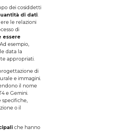
po dei cosiddetti
uantità di dati
.
re le relazioni
ocesso di
e essere
. Ad esempio,
e data la
e appropriati.
 progettazione di
urale e immagini.
endono il nome
PT4 e Gemini.
 specifiche,
ione o il
cipali
che hanno