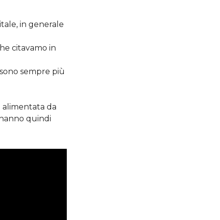
itale, in generale
che citavamo in
 sono sempre più
 alimentata da
e hanno quindi