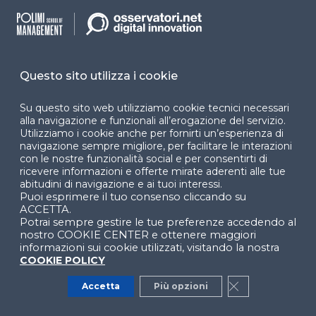
Contenuti suggeriti dell’Osservatorio Artificial
Questo sito utilizza i cookie
Intelligence
Su questo sito web utilizziamo cookie tecnici necessari
alla navigazione e funzionali all’erogazione del servizio.
AI e aziende italiane, tra costi e
Utilizziamo i cookie anche per fornirti un’esperienza di
opportunità (2026)
navigazione sempre migliore, per facilitare le interazioni
PROGRAMMA TEMATICO
con le nostre funzionalità social e per consentirti di
ricevere informazioni e offerte mirate aderenti alle tue
abitudini di navigazione e ai tuoi interessi.
Puoi esprimere il tuo consenso cliccando su
AI: applicazioni settoriali e novità
ACCETTA.
tecnologiche (2026)
Potrai sempre gestire le tue preferenze accedendo al
nostro COOKIE CENTER e ottenere maggiori
PROGRAMMA TEMATICO
informazioni sui cookie utilizzati, visitando la nostra
COOKIE POLICY
AI tra regolamentazione e impatti sulla
Accetta
Più opzioni
Close GDPR Co
società (2026)