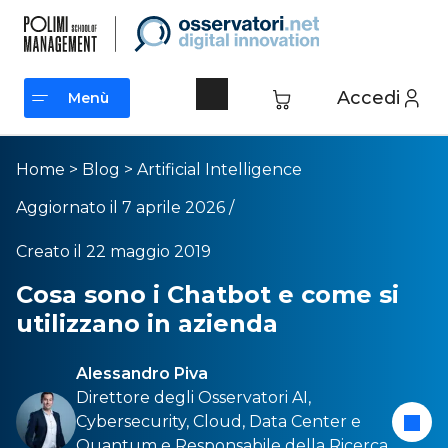
Accedi
Menù
Menù
Home
>
Blog
>
Artificial Intelligence
Aggiornato il 7 aprile 2026 /
Creato il 22 maggio 2019
Cosa sono i Chatbot e come si
utilizzano in azienda
Alessandro Piva
Direttore degli Osservatori
AI
,
Cybersecurity
,
Cloud
,
Data Center
e
Quantum
e Responsabile della Ricerca