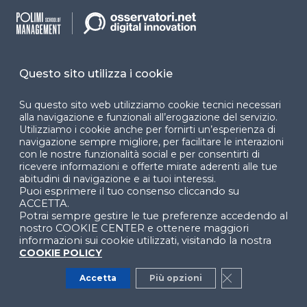
che nel 2024 il suo valore è aumentato
del
+6%
rispetto all’anno precedente, superando i
livelli di pre-pandemia.
Questo sito utilizza i cookie
Abbigliamento
Su questo sito web utilizziamo cookie tecnici necessari
Si tratta di un comparto tra i più rilevanti e maturi
alla navigazione e funzionali all’erogazione del servizio.
dell’eCommerce di prodotto, tanto che il settore
Utilizziamo i cookie anche per fornirti un’esperienza di
presenta un’incidenza dell’online pari al
18% della
navigazione sempre migliore, per facilitare le interazioni
con le nostre funzionalità social e per consentirti di
spesa
totale. L’Abbigliamento fa riferimento
ricevere informazioni e offerte mirate aderenti alle tue
all’acquisto online di prodotti “mass market”, lusso e
abitudini di navigazione e ai tuoi interessi.
sportivi. Nel 2025, la l’eCommerce
Puoi esprimere il tuo consenso cliccando su
ACCETTA.
dell’Abbigliamento cresce del
+5%
e raggiunge un
Potrai sempre gestire le tue preferenze accedendo al
valore di
6,2 miliardi di euro
, con uno scontrino
nostro COOKIE CENTER e ottenere maggiori
medio di 114 euro.
informazioni sui cookie utilizzati, visitando la nostra
COOKIE POLICY
Food&Grocery
Accetta
Più opzioni
Close GDPR Co
Nel 2025, dopo un anno di lieve rallentamento,