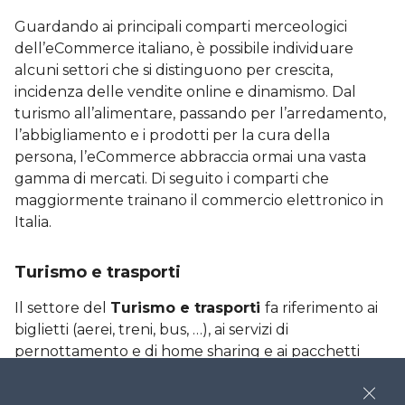
Guardando ai principali comparti merceologici
dell’eCommerce italiano, è possibile individuare
alcuni settori che si distinguono per crescita,
incidenza delle vendite online e dinamismo. Dal
turismo all’alimentare, passando per l’arredamento,
l’abbigliamento e i prodotti per la cura della
persona, l’eCommerce abbraccia ormai una vasta
gamma di mercati. Di seguito i comparti che
maggiormente trainano il commercio elettronico in
Italia.
Turismo e trasporti
Il settore del
Turismo e trasporti
fa riferimento ai
biglietti (aerei, treni, bus, …), ai servizi di
pernottamento e di home sharing e ai pacchetti
viaggio. Particolarmente colpito dal Covid, negli
ultimi anni è tornato nuovamente a crescere, tanto
Close