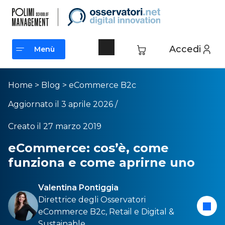
Accedi
Menù
Menù
Home
>
Blog
>
eCommerce B2c
Aggiornato il 3 aprile 2026 /
Creato il 27 marzo 2019
eCommerce: cos’è, come
funziona e come aprirne uno
Valentina Pontiggia
Direttrice degli Osservatori
eCommerce B2c
,
Retail
e
Digital &
Sustainable