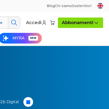
Blog
Chi siamo
Sostenitori
Accedi
Abbonamenti
ue
MYRA
2b Digital