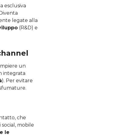
ia esclusiva
 Diventa
nte legate alla
viluppo
(R&D) e
ichannel
ompiere un
n integrata
à
). Per evitare
 sfumature.
ontatto, che
i social, mobile
e le