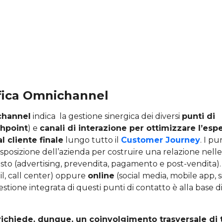
ifica Omnichannel
hannel
indica la gestione sinergica dei diversi
punti di
hpoint
) e
canali di interazione per ottimizzare l’esp
l cliente finale
lungo tutto il
Customer Journey
. I pu
isposizione dell’azienda per costruire una relazione nelle 
isto (advertising, prevendita, pagamento e post-vendita)
il, call center) oppure
online
(social media, mobile app, si
tione integrata di questi punti di contatto è alla base 
ichiede, dunque, un coinvolgimento trasversale di 