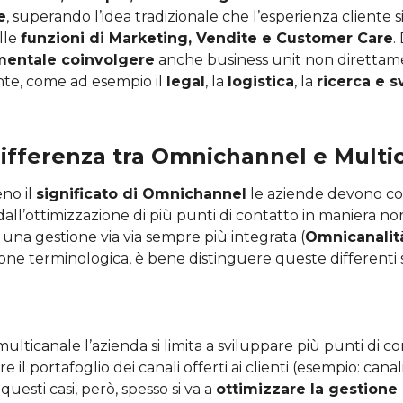
e
, superando l’idea tradizionale che l’esperienza cliente s
lle
funzioni di Marketing, Vendite e Customer Care
.
entale coinvolgere
anche business unit non direttame
ente, come ad esempio il
legal
, la
logistica
, la
ricerca e s
differenza tra Omnichannel e Mult
eno il
significato di Omnichannel
le aziende devono c
all’ottimizzazione di più punti di contatto in maniera no
a una gestione via via sempre più integrata (
Omnicanalit
ione terminologica, è bene distinguere queste differenti
l
ulticanale l’azienda si limita a sviluppare più punti di c
e il portafoglio dei canali offerti ai clienti (esempio: canal
n questi casi, però, spesso si va a
ottimizzare la gestione 