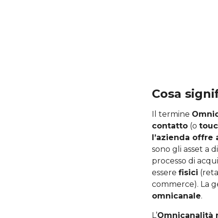
Cosa sign
Il termine
Omnic
contatto
(o
touc
l’azienda offre a
sono gli asset a d
processo di acqu
essere
fisici
(reta
commerce). La ges
omnicanale
.
L’
Omnicanalità r