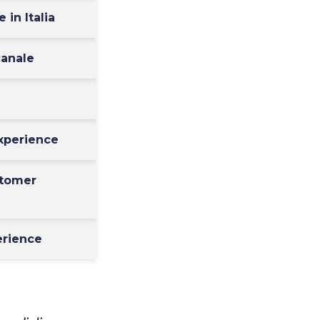
in Italia
canale
xperience
stomer
erience