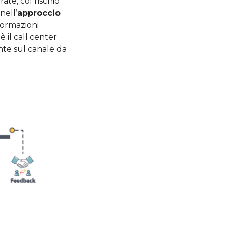
ate, col rischio
nell’
approccio
nformazioni
 il call center
ente sul canale da