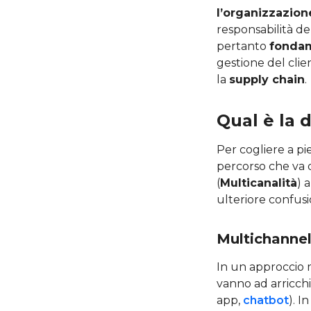
l’organizzazion
responsabilità de
pertanto
fondam
gestione del cli
la
supply chain
.
Qual è la 
Per cogliere a pi
percorso che va d
(
Multicanalità
) 
ulteriore confus
Multichanne
In un approccio m
vanno ad arricchir
app,
chatbot
). I