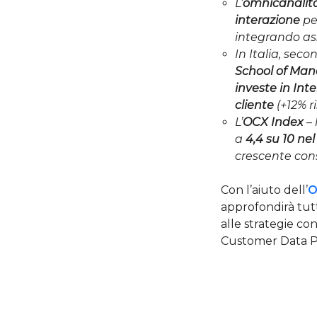
L’
omnicanalit
interazione
pe
integrando asse
In Italia, seco
School of Man
investe in Inte
cliente
(+12% r
L’
OCX Index
–
a
4,4 su 10 nel
crescente cons
Con l’aiuto dell’
O
approfondirà tutt
alle strategie co
Customer Data Pla