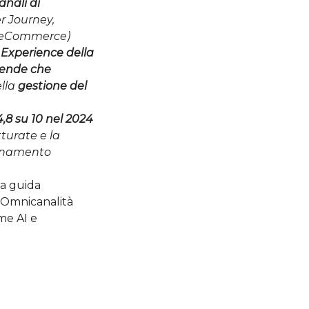
anali di
r Journey,
pp, eCommerce)
Experience della
ziende che
ella
gestione del
4,8 su 10 nel 2024
turate e la
ionamento
ta guida
i Omnicanalità
me AI e