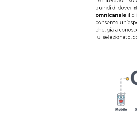
Le interazioni su
quindi di dover
d
omnicanale
il c
consente un’esper
che, già a conosc
lui selezionato,