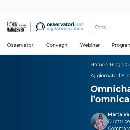
Cerca
Osservatori
Convegni
Webinar
Progra
Home
>
Blog
>
O
Aggiornato il 8 ap
Omnichan
l’omnica
Marta Va
Direttric
Commerce