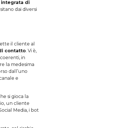
integrata di
itano dai diversi
tte il cliente al
di contatto
. Vi è,
coerenti, in
ere la medesima
orso dall’uno
 canale e
he si gioca la
io, un cliente
Social Media, i bot