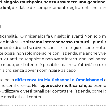
l singolo touchpoint
,
senza assumere una gestione 
azioni
, dei dati e dei comportamenti degli utenti che trans
l
icanalità, l’Omnicanalità fa un salto in avanti. Non solo me
de inoltre un
sistema interconnesso tra tutti i punti 
imento di dati tra i diversi canali e strategie di contenuto 
e possa, non solo interagire con l’azienda, ma anche viv
ti quanti i touchpoint e non avere interruzioni nel perc
to modo, per l’utente è possibile iniziare un’attività su un
 altro, senza dover ricominciare da capo.
io nella
differenza tra Multichannel e Omnichannel
c
ne con il cliente. Nell’
approccio multicanale
, ad esemp
utilizzare diversi canali per contattare l’azienda, come i 
le email o il call center.