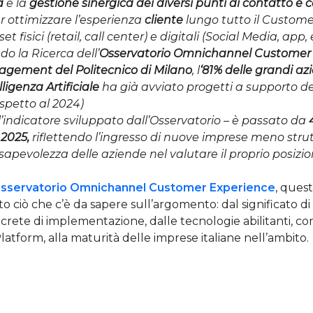
à
è la
gestione sinergica dei diversi punti di contatto e c
r ottimizzare l’esperienza
cliente
lungo tutto il Custome
t fisici (retail, call center) e digitali (Social Media, a
ndo la Ricerca dell’
Osservatorio Omnichannel Customer 
agement del Politecnico di Milano
, l
‘81% delle grandi a
lligenza Artificiale
ha già avviato progetti a supporto d
ispetto al 2024)
 l’indicatore sviluppato dall’Osservatorio
– è passato da
 2025,
riflettendo l’ingresso di nuove imprese meno strut
apevolezza delle aziende nel valutare il proprio posiz
sservatorio Omnichannel Customer Experience
, ques
o ciò che c’è da sapere sull’argomento: dal significato d
ncrete di implementazione, dalle tecnologie abilitanti, co
tform, alla maturità delle imprese italiane nell’ambito.