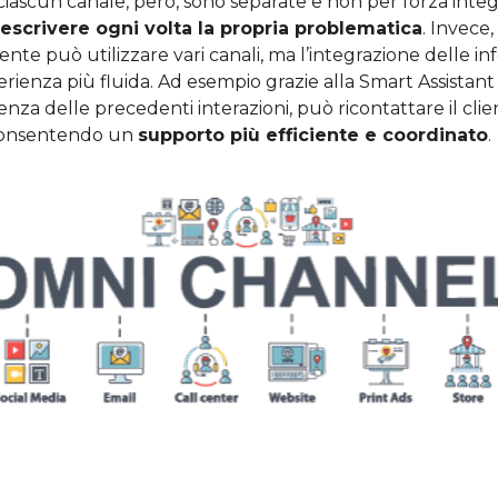
 ciascun canale, però, sono separate e non per forza integr
escrivere ogni volta la propria problematica
. Invece, 
liente può utilizzare vari canali, ma l’integrazione delle i
ienza più fluida. Ad esempio grazie alla Smart Assistant è
enza delle precedenti interazioni, può ricontattare il cli
 consentendo un
supporto più efficiente e coordinato
.