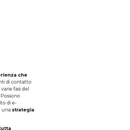
erienza che
nti di contatto
varie fasi del
. Possono
to di e-
di una
strategia
tutta