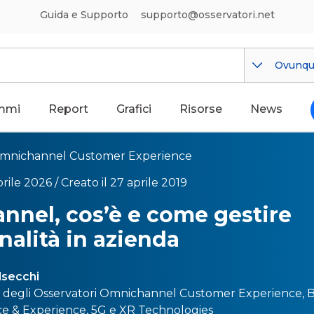
Guida e Supporto
supporto@osservatori.net
Ovunq
mmi
Report
Grafici
Risorse
News
mnichannel Customer Experience
rile 2026 /
Creato il 27 aprile 2019
nel, cos’è e come gestire
nalità in azienda
lsecchi
e degli Osservatori
Omnichannel Customer Experience
,
B
 & Experience
,
5G
e
XR Technologies