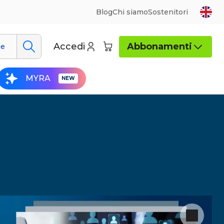
Blog
Chi siamo
Sostenitori
Accedi
Abbonamenti
ue
MYRA