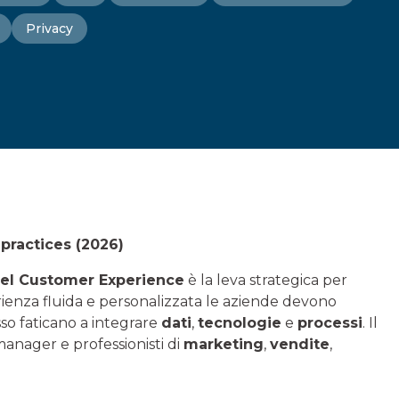
Privacy
practices (2026)
l Customer Experience
è la leva strategica per
sperienza fluida e personalizzata le aziende devono
sso faticano a integrare
dati
,
tecnologie
e
processi
. Il
nager e professionisti di
marketing
,
vendite
,