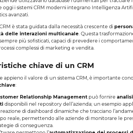
e aziende utilizzavano database rudimentali per tracciare 
re oggi i sistemi CRM moderni integrano Intelligenza Artif
ics avanzati.
 CRM è stata guidata dalla necessità crescente di
person
à delle interazioni multicanale
. Questa trasformazion
 sempre più sofisticati, capaci di prevedere i comportament
ocessi complessi di marketing e vendita.
ristiche chiave di un CRM
appieno il valore di un sistema CRM, è importante cono
 chiave
:
stomer Relationship Management
può fornire
analis
ti
disponibili nel repository dell’azienda; un esempio appl
creazione di dashboard dinamiche che tracciano l’andam
po reale, permettendo alle aziende di monitorare le pres
rategie di conseguenza.
software permettono l’
automatizzazione dei processi di