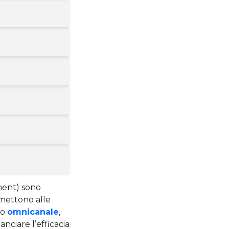
ment) sono
rmettono alle
io
omnicanale
,
nciare l’efficacia