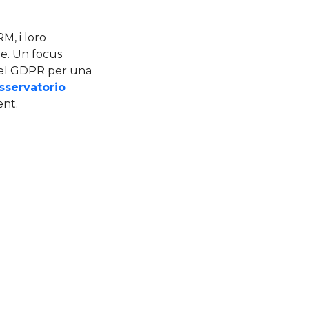
M, i loro
ne. Un focus
i del GDPR per una
sservatorio
nt.