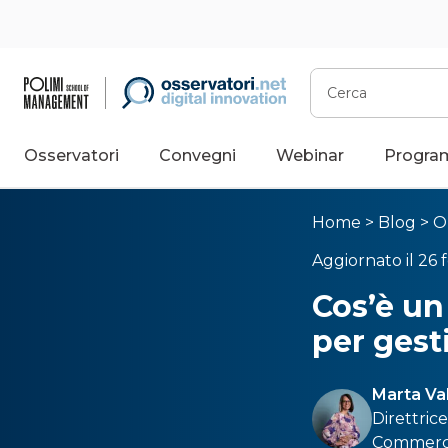
Cerca
Osservatori
Convegni
Webinar
Progra
Home
>
Blog
>
O
Aggiornato il 26 
Cos’è un
per gesti
Marta Va
Direttric
Commerce