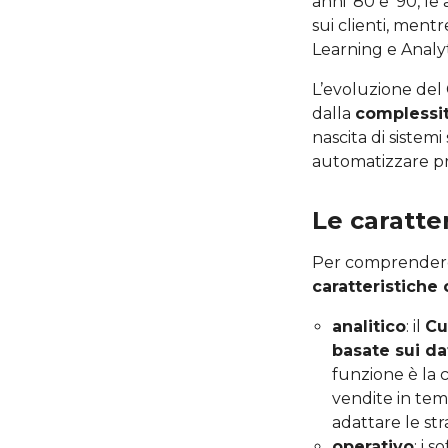
anni ’80 e ’90, l
sui clienti, ment
Learning e Analyt
L’evoluzione del
dalla
complessit
nascita di sistemi
automatizzare pr
Le caratte
Per comprendere 
caratteristiche
analitico
: il
Cu
basate sui da
funzione è la 
vendite in tem
adattare le st
operativo
: i 