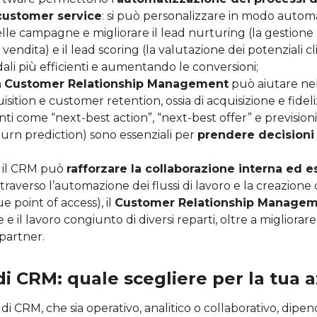
customer service
: si può personalizzare in modo automa
elle campagne e migliorare il lead nurturing (la gestione 
vendita) e il lead scoring (la valutazione dei potenziali cl
dali più efficienti e aumentando le conversioni;
n
Customer Relationship Management
può aiutare nell
sition e customer retention, ossia di acquisizione e fidel
enti come “next-best action”, “next-best offer” e previsio
churn prediction) sono essenziali per
prendere decisioni
: il CRM può
rafforzare la collaborazione interna ed e
ttraverso l’automazione dei flussi di lavoro e la creazione
ue point of access), il
Customer Relationship Manage
 il lavoro congiunto di diversi reparti, oltre a migliorare 
i partner.
di CRM: quale scegliere per la tua 
 di CRM, che sia operativo, analitico o collaborativo, dipe