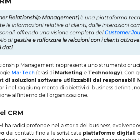
CRM
er Relationship Management)
è una piattaforma tecn
te le informazioni relative ai clienti, dalle interazioni co
sonali, offrendo una visione completa del
Customer Jou
llo di
gestire e rafforzare le relazioni con i clienti attrave
 dati.
tionship Management rappresenta uno strumento crucia
logie
MarTech
(crasi di
Marketing
e
Technology
). Con 
et di soluzioni software utilizzabili dai responsabili
rli nel raggiungimento di obiettivi di business definiti, 
ione all’interno dell’organizzazione.
del CRM
M ha radici profonde nella storia del business, evolvendo
ceo
dei contatti fino alle sofisticate
piattaforme digitali 