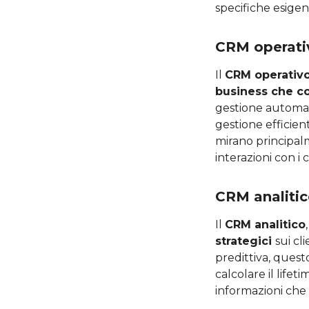
specifiche esigen
CRM operati
Il
CRM operativ
business che co
gestione automat
gestione efficien
mirano principalm
interazioni con i c
CRM analiti
Il
CRM analitico
strategici
sui cl
predittiva, ques
calcolare il lifet
informazioni che 