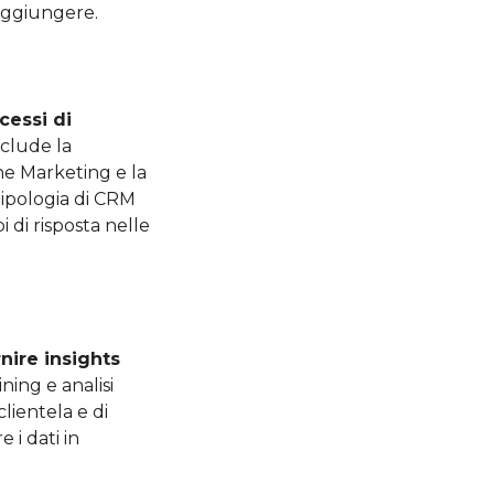
raggiungere.
cessi di
nclude la
ne Marketing e la
tipologia di CRM
 di risposta nelle
rnire insights
ning e analisi
lientela e di
 i dati in