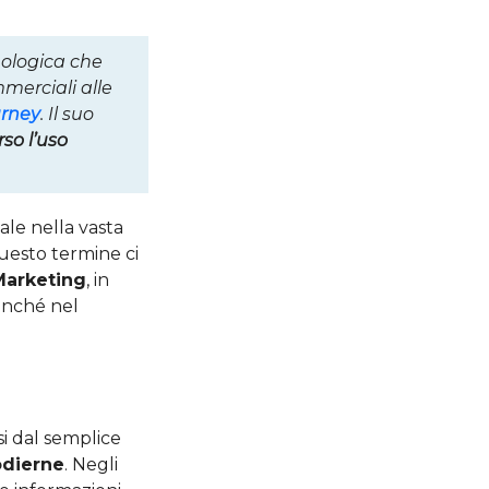
ologica che
mmerciali alle
rney
. Il suo
rso l’uso
le nella vasta
questo termine ci
 Marketing
, in
nonché nel
si dal semplice
odierne
. Negli