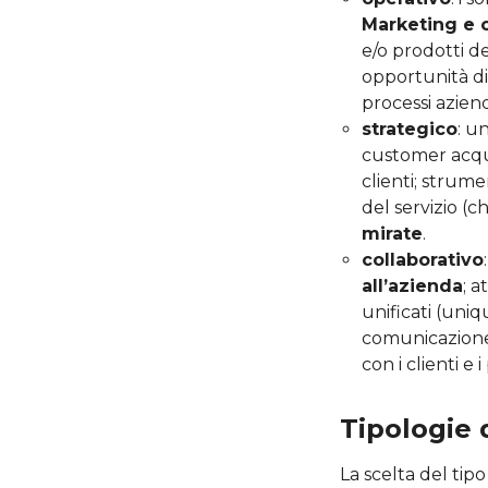
Marketing e 
e/o prodotti d
opportunità di 
processi azien
strategico
: u
customer acqui
clienti; strum
del servizio (
mirate
.
collaborativo
all’azienda
; a
unificati (uniq
comunicazione e
con i clienti e 
Tipologie 
La scelta del tipo