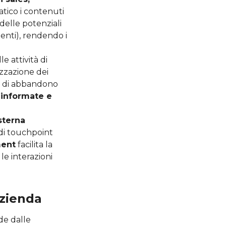
tico i contenuti
delle potenziali
ienti), rendendo i
e attività di
izzazione dei
ni di abbandono
 informate e
sterna
 di touchpoint
ment
facilita la
le interazioni
azienda
nde dalle