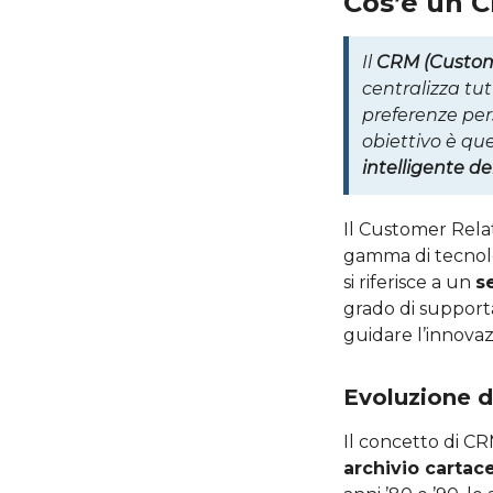
Cos’è un 
Il
CRM (Custom
centralizza tut
preferenze per
obiettivo è que
intelligente dei
Il Customer Rela
gamma di tecno
si riferisce a un
s
grado di supporta
guidare l’innovaz
Evoluzione 
Il concetto di CR
archivio carta