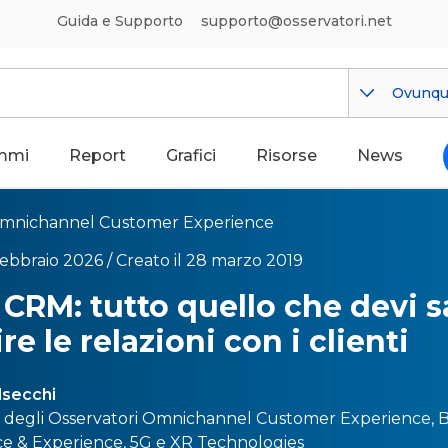
Guida e Supporto
supporto@osservatori.net
Ovunq
mmi
Report
Grafici
Risorse
News
mnichannel Customer Experience
febbraio 2026 /
Creato il 28 marzo 2019
 CRM: tutto quello che devi 
re le relazioni con i clienti
lsecchi
e degli Osservatori
Omnichannel Customer Experience
,
B
 & Experience
,
5G
e
XR Technologies