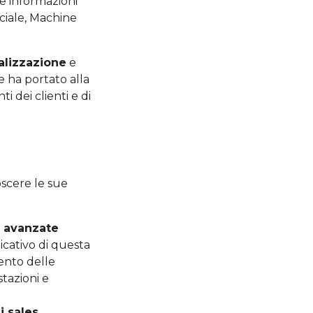
le informazioni
iciale, Machine
alizzazione
e
e ha portato alla
i dei clienti e di
scere le sue
i avanzate
icativo di questa
ento delle
tazioni e
 sales,