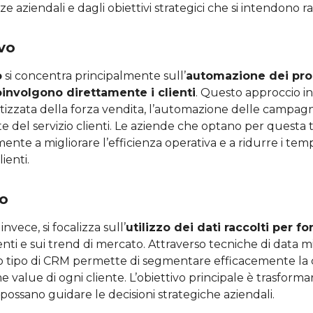
ze aziendali e dagli obiettivi strategici che si intendono 
vo
o
si concentra principalmente sull’
automazione dei pro
involgono direttamente i clienti
. Questo approccio i
izzata della forza vendita, l’automazione delle campag
te del servizio clienti. Le aziende che optano per questa 
ente a migliorare l’efficienza operativa e a ridurre i tempi
lienti.
co
, invece, si focalizza sull’
utilizzo dei dati raccolti per fo
ienti e sui trend di mercato. Attraverso tecniche di data mi
to tipo di CRM permette di segmentare efficacemente la c
ime value di ogni cliente. L’obiettivo principale è trasformare
possano guidare le decisioni strategiche aziendali.