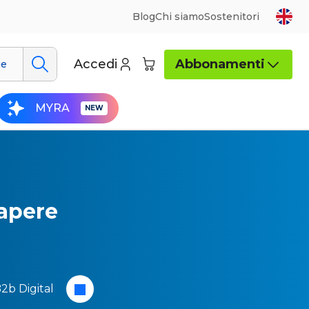
Blog
Chi siamo
Sostenitori
Accedi
Abbonamenti
ue
MYRA
sapere
2b Digital