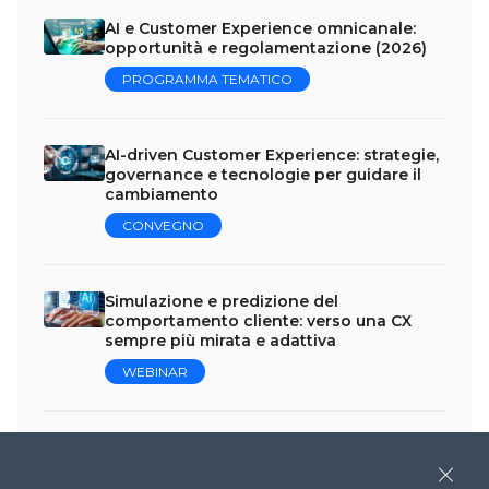
AI e Customer Experience omnicanale:
opportunità e regolamentazione (2026)
PROGRAMMA TEMATICO
AI-driven Customer Experience: strategie,
governance e tecnologie per guidare il
cambiamento
CONVEGNO
Simulazione e predizione del
comportamento cliente: verso una CX
sempre più mirata e adattiva
WEBINAR
Design manipolativo: quando l’UX
viola il GDPR
Close