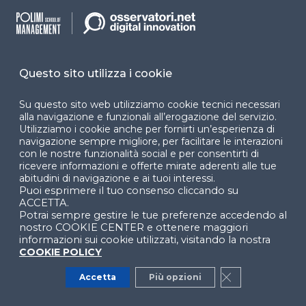
WEBINAR
Omnichannel Customer Experience:
approcci e strumenti per eccellere (2025)
Questo sito utilizza i cookie
PROGRAMMA TEMATICO
Su questo sito web utilizziamo cookie tecnici necessari
alla navigazione e funzionali all’erogazione del servizio.
Utilizziamo i cookie anche per fornirti un’esperienza di
CRM e Privacy: la corretta gestione del
navigazione sempre migliore, per facilitare le interazioni
database clienti
con le nostre funzionalità social e per consentirti di
WEBINAR
ricevere informazioni e offerte mirate aderenti alle tue
abitudini di navigazione e ai tuoi interessi.
Puoi esprimere il tuo consenso cliccando su
ACCETTA.
AI for OCX: come garantire la
Potrai sempre gestire le tue preferenze accedendo al
compliance a GDPR e AI Act
nostro COOKIE CENTER e ottenere maggiori
informazioni sui cookie utilizzati, visitando la nostra
WEBINAR
COOKIE POLICY
Accetta
Più opzioni
Close GDPR Co
MarTech Revolution in Marketing & Sales:
le opportunità per le aziende