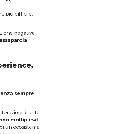
più difficile,
azione negativa
assaparola
perience,
rienza sempre
nterazioni dirette
sono moltiplicati
:
e di un ecosistema