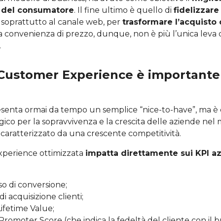
a del consumatore
. Il fine ultimo è quello di
fidelizzare 
 soprattutto al canale web, per
trasformare l’acquisto 
La convenienza di prezzo, dunque, non è più l’unica leva
.
Customer Experience è importante 
senta ormai da tempo un semplice “nice-to-have”, ma è
gico per la sopravvivenza e la crescita delle aziende nel 
aratterizzato da una crescente competitività.
perience ottimizzata
impatta direttamente sui KPI az
so di conversione;
di acquisizione clienti;
Lifetime Value;
 Promoter Score (che indica la fedeltà del cliente con il b