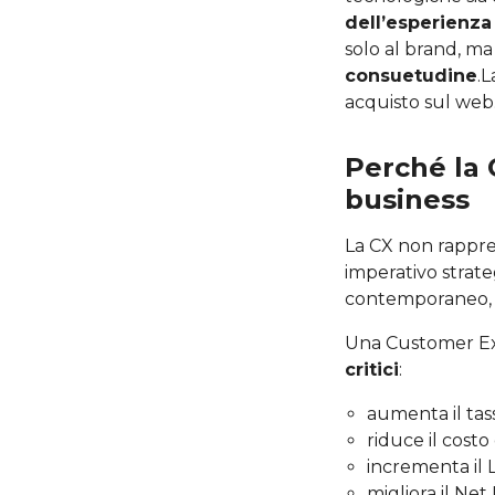
dell’esperienz
solo al brand, ma
consuetudine
.
acquisto sul web
Perché la 
business
La CX non rappre
imperativo strate
contemporaneo, c
Una Customer Ex
critici
:
aumenta il tas
riduce il costo 
incrementa il 
migliora il Net