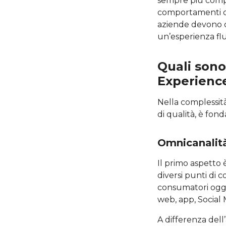
sempre più compl
comportamenti ch
aziende devono 
un’esperienza flui
Quali sono
Experienc
Nella complessità
di qualità, è fon
Omnicanalit
Il primo aspetto 
diversi punti di c
consumatori oggi 
web, app, Social 
A differenza del