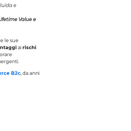
fluida e
ifetime Value e
te le sue
ntaggi
ai
rischi
orare
ergenti.
rce B2c
, da anni