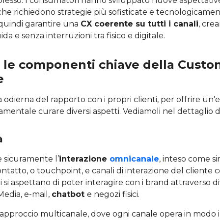
esso. I consumatori hanno sviluppato nuove aspettativ
e richiedono strategie più sofisticate e tecnologicamen
quindi garantire una
CX coerente su tutti i canali
, cre
da e senza interruzioni tra fisico e digitale.
 le componenti chiave della Custo
e
 odierna del rapporto con i propri clienti, per offrire un’
damentale curare diversi aspetti. Vediamoli nel dettaglio d
à
è sicuramente l’
interazione
omnicanale
, inteso come si
ontatto, o touchpoint, e canali di interazione del cliente c
si aspettano di poter interagire con i brand attraverso dive
Media, e-mail,
chatbot
e negozi fisici.
l’approccio multicanale, dove ogni canale opera in modo