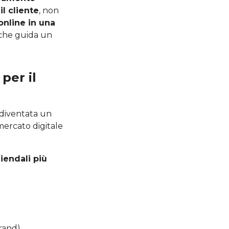
il cliente
, non
online in una
 che guida un
per il
 diventata un
mercato digitale
iendali più
rand).