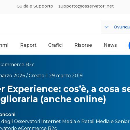
Guida e Supporto
supporto@osservatori.net
Ovunq
mmi
Report
Grafici
Risorse
News
Commerce B2c
marzo 2026 /
Creato il 29 marzo 2019
 Experience: cos’è, a cosa s
liorarla (anche online)
onconi
e degli Osservatori
Internet Media
e
Retail Media
e Senior
rvatorio
eCommerce B2c