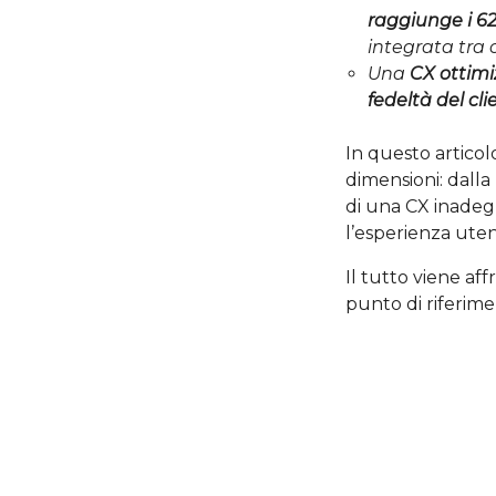
raggiunge i 62
integrata tra o
Una
CX ottim
fedeltà del cli
In questo articol
dimensioni: dalla
di una CX inadeg
l’esperienza ute
Il tutto viene aff
punto di riferime