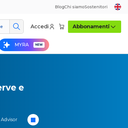
Blog
Chi siamo
Sostenitori
Accedi
Abbonamenti
ue
MYRA
erve e
 Advisor