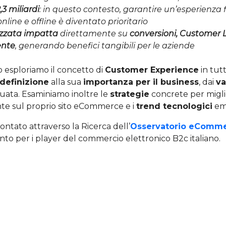
,3 miliardi
: in questo contesto, garantire un’esperienza 
nline e offline è diventato prioritario
izzata impatta
direttamente su
conversioni, Customer L
ente
, generando benefici tangibili per le aziende
o esploriamo il concetto di
Customer Experience
in tut
definizione
alla sua
importanza per il business
, dai
va
uata. Esaminiamo inoltre le
strategie
concrete per migli
nte sul proprio sito eCommerce e i
trend tecnologici
em
rontato attraverso la Ricerca dell’
Osservatorio eComme
nto per i player del commercio elettronico B2c italiano.