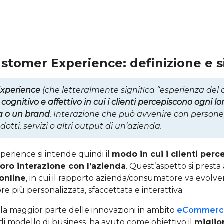
ustomer Experience: definizione e s
xperience
(che letteralmente significa “esperienza del c
cognitivo e affettivo in cui i clienti percepiscono ogni l
a o un brand
. Interazione che può avvenire con persone,
dotti, servizi o altri output di un’azienda.
erience si intende quindi il
modo in cui i clienti per
loro interazione con l’azienda
. Quest’aspetto si presta
online
, in cui il rapporto azienda/consumatore va evolve
e più personalizzata, sfaccettata e interattiva.
, la maggior parte delle innovazioni in ambito
eCommerc
di modello di business, ha avuto come obiettivo il
migli