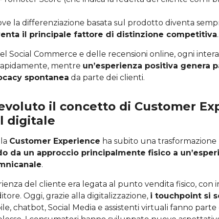
e la differenziazione basata sul prodotto diventa sempre 
enta il principale fattore di distinzione competitiva
.
 del Social Commerce e delle recensioni online, ogni inter
 rapidamente, mentre
un’esperienza positiva genera p
ocacy spontanea
da parte dei clienti.
evoluto il concetto di Customer Ex
l digitale
 la
Customer Experience
ha subito una trasformazione
o da un approccio principalmente fisico a un’espe
omnicanale
.
rienza del cliente era legata al punto vendita fisico, con i
itore. Oggi, grazie alla digitalizzazione,
i touchpoint si 
ile, chatbot, Social Media e assistenti virtuali fanno part