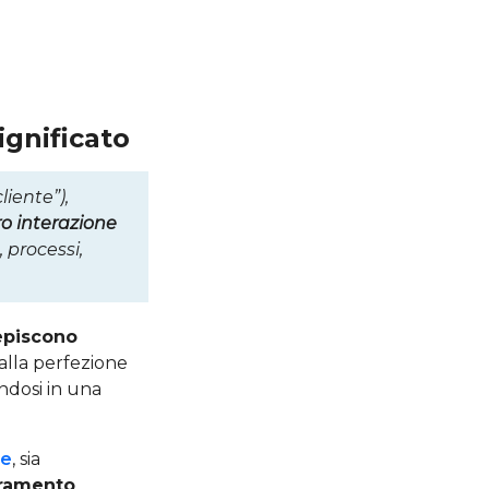
ignificato
liente”),
oro interazione
 processi,
cepiscono
 alla perfezione
ndosi in una
e
, sia
oramento