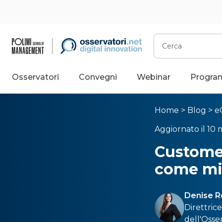
Cerca
Osservatori
Convegni
Webinar
Progra
Home
>
Blog
>
e
Aggiornato il 10 
Customer
come mig
Denise R
Direttric
dell'Osse