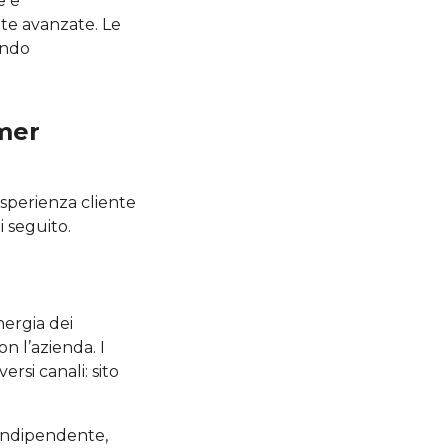
e e
te avanzate. Le
ando
mer
esperienza cliente
i seguito.
nergia dei
on l’azienda. I
rsi canali: sito
 indipendente,