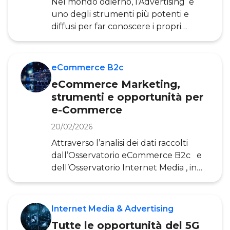
Nel mondo odierno, l’Advertising è
italiano del Digital advertising Il 2026
uno degli strumenti più potenti e
si a
diffusi per far conoscere i propri
prodotti, servizi o brand a un pubblico
più ampio. Con l’evoluzione della
tecnologia e dei Media, il concetto di
eCommerce B2c
Advertising è cambiato e si è adattato
eCommerce Marketing,
a nuove forme, con l’online
strumenti e opportunità per
Advertising che ha preso un ruolo
e-Commerce
preminente negli ultimi decenni.
Tuttavia, la pubblicità offline non è
20/02/2026
scomparsa e continua a giocare un
Attraverso l’analisi dei dati raccolti
ruolo significativo, soprattutto in
dall’Osservatorio eCommerce B2c e
determinati setto
dell’Osservatorio Internet Media , in
questo articolo metteremo in luce gli
aspetti fondamentali che definiscono il
Marketing nell’e-Commerce : dalle
Internet Media & Advertising
principali campagne di Digital
Tutte le opportunità del 5G
Advertising all’impiego dei Social