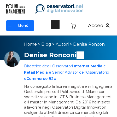
Accedi
Menù
Menù
Home
>
Blog
>
Autori
>
Denise Ronconi
Denise Ronconi
Direttrice degli Osservatori
Internet Media
e
Retail Media
e Senior Advisor dell'Osservatorio
eCommerce B2c
Ha conseguito la laurea magistrale in Ingegneria
Gestionale presso il Politecnico di Milano con
specializzazione in ICT & Business Management
e il master in Management. Dal 2016 ha iniziato
a lavorare negli Osservatori Digital Innovation
svolgendo attività di ricerca sui mercati digitali