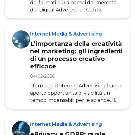
dei formati più dinamici del mercato
terze parti. In questo articolo,
del Digital Advertising . Con la
realizzato da
diffusione di dispositivi come
smartphone e smart speaker, stiamo
entrando in una nuova era dell’audio
Internet Media & Advertising
digitale . Grazie alla possibilità di
L’importanza della creatività
accedere a questi contenuti da più
nel marketing: gli ingredienti
device, l’Audio Advertising sta
di un processo creativo
raggiungendo un’audience sempre
efficace
più ampia. Infatti, per gli advertiser
questo significa poter raggiungere
04/02/2026
l’utente della comunicazione
I formati di Internet Advertising hanno
pubblicitaria su pi
aperto opportunità di visibilità un
tempo impensabili per le aziende. Il
semplice investimento in online
advertising, tuttavia, da solo non è più
sufficiente per intercettare un
Internet Media & Advertising
utente. Per distinguersi all’interno del
ePrivacy e GDPR: quale