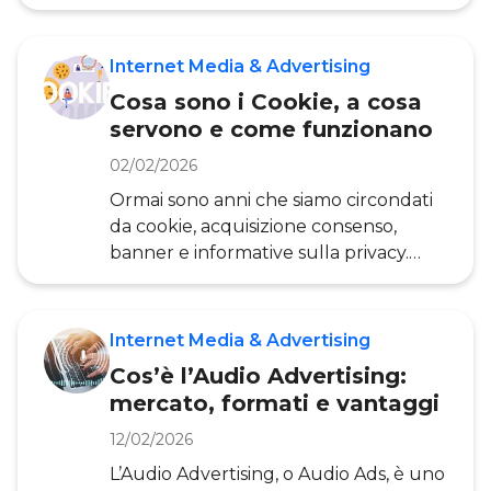
marketing e la comunicazione. Infatti,
grazie ai dati su clienti e prospect un
brand può potenziare la gestione
Internet Media & Advertising
della propria relazione con i
Cosa sono i Cookie, a cosa
consumatori, ottimizzando
servono e come funzionano
l’esperienza offerta all’utente e
migliorando la performance
02/02/2026
dell’impresa. In questo contesto
Ormai sono anni che siamo circondati
entrano in gioco le Data Company, che
da cookie, acquisizione consenso,
contribuiscono strategicamente alla
banner e informative sulla privacy.
realizzazione della Data Strategy
Quando navighiamo su Internet e
visitiamo un sito web, ogni nostro click
e interazione può trasformarsi in un
Internet Media & Advertising
cookie. Negli ultimi anni questi
Cos’è l’Audio Advertising:
“biscottini” sono stati fortemente
mercato, formati e vantaggi
discussi, in seguito alla decisione presa
dai diversi browser di far scomparire o
12/02/2026
di non utilizzare come tracker (in
L’Audio Advertising, o Audio Ads, è uno
italiano, tracciatori) principali i cookie di