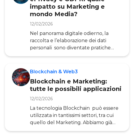
“mare magnum” del web, le aziende
impatto su Marketing e
hanno bisogno di creatività. Non solo
mondo Media?
belle idee però, ma un processo
creativo vero e proprio. Un processo di
12/02/2026
definizione, realizzazione e
Nel panorama digitale odierno, la
veicolazione del messaggio
raccolta e l’elaborazione dei dati
pubblicitario, che tenga conto delle
personali sono diventate pratiche
esig
essenziali per molte strategie di
Marketing, basti pensare ai cookie di
tracciamento. Tuttavia, questa
Blockchain & Web3
intensificazione della raccolta dati ha
Blockchain e Marketing:
sollevato preoccupazioni significative
tutte le possibili applicazioni
in merito alla tutela della privacy
degli utenti. In risposta a queste
12/02/2026
preoccupazioni GDPR, entrato in
La tecnologia Blockchain può essere
vigore nel 2018, ha introdotto un
utilizzata in tantissimi settori, tra cui
quadro normativo rigoroso,
quello del Marketing. Abbiamo già
imponendo alle aziende di riveder
spiegato a più riprese cosa si intende