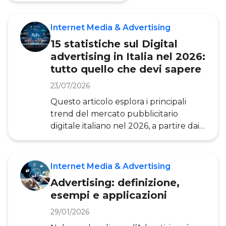
componenti più rilevanti nel mondo
dei Media digitali. Comprendere tale
Internet Media & Advertising
mercato è fondamentale per definire
il nuovo modo di fare Marketing e
15 statistiche sul Digital
comunicazione delle imprese. In
advertising in Italia nel 2026:
questa guida proveremo dunque a
tutto quello che devi sapere
definire cosa sono i Media Di
23/07/2026
Questo articolo esplora i principali
trend del mercato pubblicitario
digitale italiano nel 2026, a partire dai
dati della ricerca dell’Osservatorio
Internet Media : dalla crescita record
di Internet e del Video digitale
Internet Media & Advertising
all’impatto dell’Intelligenza Artificiale
Advertising: definizione,
su tutta la filiera pubblicitaria, fino alle
esempi e applicazioni
nuove sfide organizzative che aziende
e advertiser si trovano ad affrontare.
29/01/2026
Quali sono le dinamiche del mercato