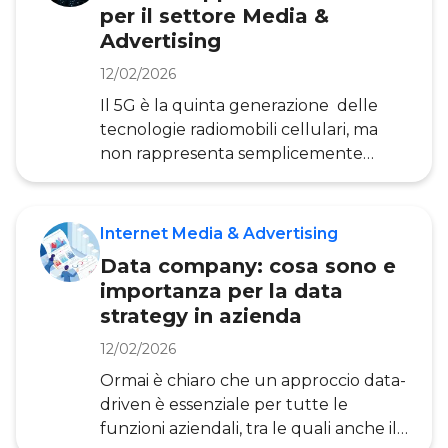
per il settore Media &
Media fino all’integrazione delle
Advertising
piattaforme CRM. L’obiettivo è
comprendere come le aziende
12/02/2026
possano sfruttare al meglio queste
Il 5G è la quinta generazione delle
leve per costruire strategie di Market
tecnologie radiomobili cellulari, ma
non rappresenta semplicemente
un’evoluzione delle generazioni
precedenti, bensì una discontinuità
netta dal punto di vista tecnologico,
Internet Media & Advertising
che si tradurrà in cambiamenti
Data company: cosa sono e
applicativi rilevanti, se tutte le
importanza per la data
opportunità che offre la tecnologia
strategy in azienda
saranno colte. Tra le caratteristiche più
interessanti di questa rete troviamo
12/02/2026
una maggiore velocità di accesso, una
Ormai è chiaro che un approccio data-
maggiore affidabilità̀ e minore latenza
driven è essenziale per tutte le
e l’aumento del num
funzioni aziendali, tra le quali anche il