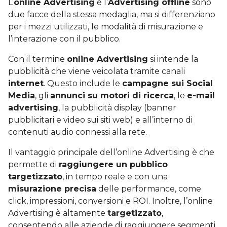
L’
online Advertising
e l’
Advertising offline
sono
due facce della stessa medaglia, ma si differenziano
per i mezzi utilizzati, le modalità di misurazione e
l’interazione con il pubblico.
Con il termine
online Advertising
si intende la
pubblicità che viene veicolata tramite canali
internet
. Questo include le
campagne sui Social
Media
, gli
annunci su motori di ricerca
, le
e-mail
advertising
, la pubblicità display (banner
pubblicitari e video sui siti web) e all’interno di
contenuti audio connessi alla rete.
Il vantaggio principale dell’online Advertising è che
permette di
raggiungere un pubblico
targetizzato
, in tempo reale e con una
misurazione precisa
delle performance, come
click, impressioni, conversioni e ROI. Inoltre, l’online
Advertising è altamente
targetizzato
,
consentendo alle aziende di raggiungere segmenti