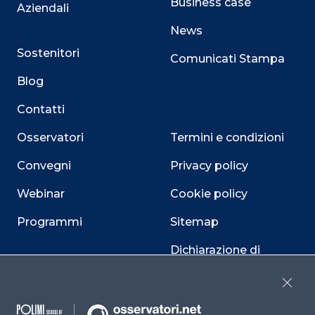
Business case
Aziendali
News
Sostenitori
Comunicati Stampa
Blog
Contatti
Osservatori
Termini e condizioni
Convegni
Privacy policy
Webinar
Cookie policy
Programmi
Sitemap
Dichiarazione di
accessibilità
Close
Cookie Center