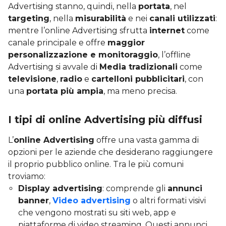
Advertising stanno, quindi, nella
portata
, nel
targeting
, nella
misurabilità
e nei
canali utilizzati
:
mentre l’online Advertising sfrutta
internet
come
canale principale e offre
maggior
personalizzazione e monitoraggio
, l’offline
Advertising si avvale di
Media tradizionali
come
televisione
,
radio
e
cartelloni pubblicitari
, con
una
portata più ampia
, ma meno precisa.
I tipi di online Advertising più diffusi
L’
online Advertising
offre una vasta gamma di
opzioni per le aziende che desiderano raggiungere
il proprio pubblico online. Tra le più comuni
troviamo:
Display advertising
: comprende gli
annunci
banner
,
Video advertising
o altri formati visivi
che vengono mostrati su siti web, app e
piattaforme di video streaming. Questi annunci