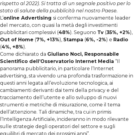
rispetto al 2022). Si tratta di un segnale positivo per lo
stato di salute della pubblicità nel nostro Paese.
L’
online Advertising
si conferma nuovamente leader
del mercato, con quasi la metà degli investimenti
pubblicitari complessivi (
48%
). Seguono
Tv
(
35%, +2%
),
Out of Home
(
7%, +13%
),
Stampa
(
6%, -2%
) e
Radio
(
4%, +8%
).
Come dichiarato da
Giuliano Noci, Responsabile
Scientifico dell’Osservatorio Internet Media
“Il
panorama pubblicitario, in particolare l’Internet
advertising, sta vivendo una profonda trasformazione in
questi anni legata all’evoluzione tecnologica, ai
cambiamenti derivanti dai temi della privacy e del
tracciamento dell’utente e allo sviluppo di nuovi
strumenti e metriche di misurazione, come il tema
dell’attenzione. Tali dinamiche, tra cui in primis
l’Intelligenza Artificiale, incideranno in modo rilevante
sulle strategie degli operatori del settore e sugli
equilibri di mercato dei prossimi anni”.