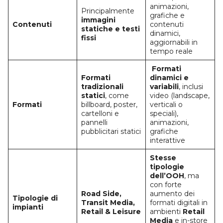
animazioni,
Principalmente
grafiche e
immagini
Contenuti
contenuti
statiche e testi
dinamici,
fissi
aggiornabili in
tempo reale
Formati
Formati
dinamici e
tradizionali
variabili
, inclusi
statici
, come
video (landscape,
Formati
billboard, poster,
verticali o
cartelloni e
speciali),
pannelli
animazioni,
pubblicitari statici
grafiche
interattive
Stesse
tipologie
dell’OOH
, ma
con forte
Road Side,
aumento dei
Tipologie di
Transit Media,
formati digitali in
impianti
Retail & Leisure
ambienti
Retail
Media
e in-store