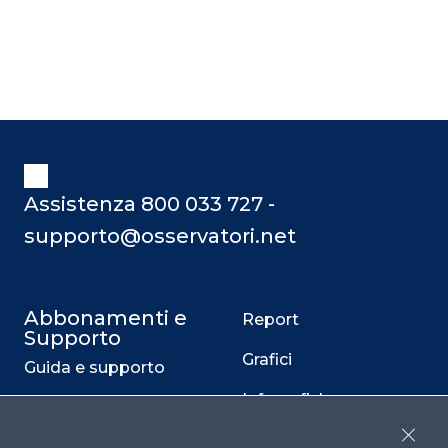
Assistenza 800 033 727 -
supporto@osservatori.net
Abbonamenti e
Report
Supporto
Grafici
Guida e supporto
Infografiche
Privati
Business case
Close
Aziendali