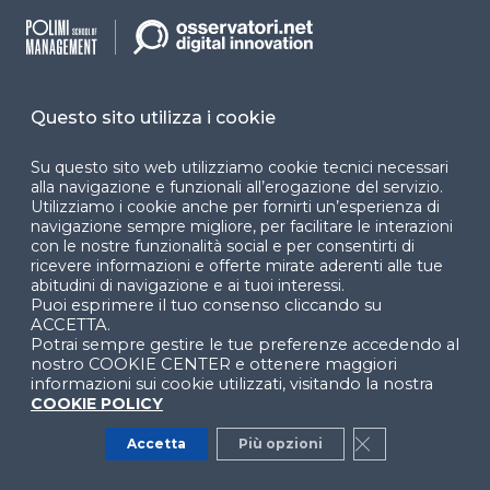
News
Sostenitori
Comunicati Stampa
Blog
Questo sito utilizza i cookie
Contatti
Su questo sito web utilizziamo cookie tecnici necessari
alla navigazione e funzionali all’erogazione del servizio.
Osservatori
Termini e condizioni
Utilizziamo i cookie anche per fornirti un’esperienza di
navigazione sempre migliore, per facilitare le interazioni
Convegni
Privacy policy
con le nostre funzionalità social e per consentirti di
ricevere informazioni e offerte mirate aderenti alle tue
abitudini di navigazione e ai tuoi interessi.
Webinar
Cookie policy
Puoi esprimere il tuo consenso cliccando su
ACCETTA.
Programmi
Sitemap
Potrai sempre gestire le tue preferenze accedendo al
nostro COOKIE CENTER e ottenere maggiori
Dichiarazione di
informazioni sui cookie utilizzati, visitando la nostra
accessibilità
COOKIE POLICY
Accetta
Più opzioni
Close GDPR Co
Cookie Center