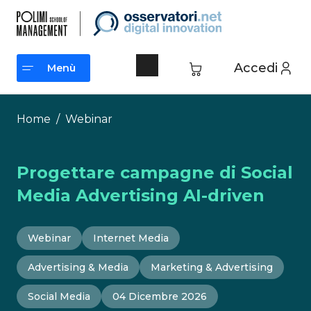
Vai
al
contenuto
Accedi
Menù
Menù
Home
/
Webinar
Progettare campagne di Social
Media Advertising AI-driven
Webinar
Internet Media
Advertising & Media
Marketing & Advertising
Social Media
04 Dicembre 2026