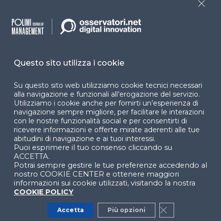
Close
Cookie Center
Facebook
LinkedIn
Instag
Questo sito utilizza i cookie
Su questo sito web utilizziamo cookie tecnici necessari
alla navigazione e funzionali all’erogazione del servizio.
YouTube
X
Utilizziamo i cookie anche per fornirti un’esperienza di
navigazione sempre migliore, per facilitare le interazioni
con le nostre funzionalità social e per consentirti di
ricevere informazioni e offerte mirate aderenti alle tue
abitudini di navigazione e ai tuoi interessi.
Puoi esprimere il tuo consenso cliccando su
ACCETTA.
Potrai sempre gestire le tue preferenze accedendo al
nostro COOKIE CENTER e ottenere maggiori
© 2024 Copyright © Politecnico di Milano Dipartimento
informazioni sui cookie utilizzati, visitando la nostra
di Ingegneria Gestionale
COOKIE POLICY
Accetta
Più opzioni
Close GDPR Co