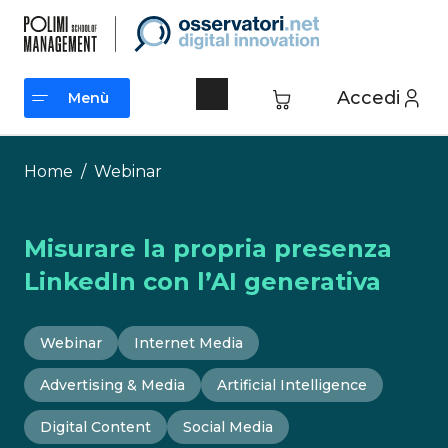
Vai
al
contenuto
Accedi
Menù
Menù
Home
/
Webinar
Misurare la propria presenza
LinkedIn con l’AI generativa
Webinar
Internet Media
Advertising & Media
Artificial Intelligence
Digital Content
Social Media