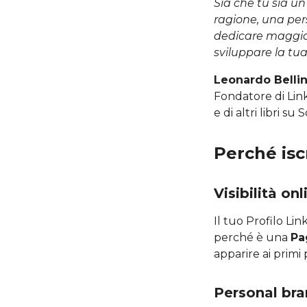
Sia che tu sia u
ragione, una pers
dedicare maggio
sviluppare la tua
Leonardo Bellin
Fondatore di Link
e di altri libri su
Perché isc
Visibilità onl
Il tuo Profilo Lin
perché è una
Pa
apparire ai primi p
Personal br