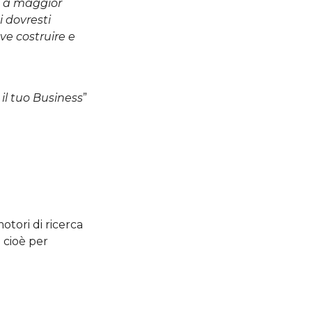
o, a maggior
i dovresti
ove costruire e
il tuo Business
”
motori di ricerca
a cioè per