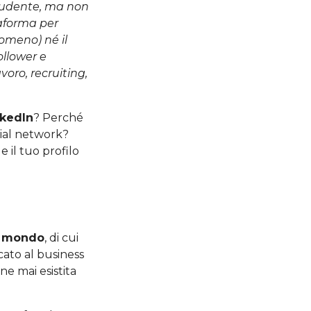
studente, ma non
taforma per
lomeno) né il
follower e
voro, recruiting,
nkedIn
? Perché
ial network?
e il tuo profilo
il mondo
, di cui
cato al business
ne mai esistita