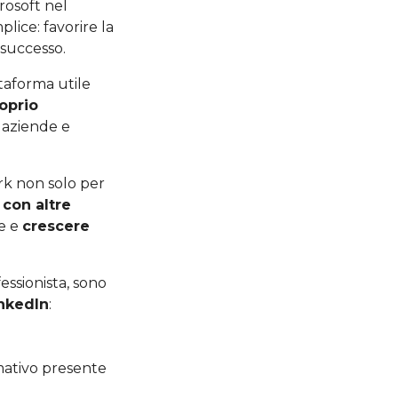
rosoft nel
lice: favorire la
 successo.
taforma utile
oprio
r aziende e
ork non solo per
 con altre
re e
crescere
ssionista, sono
inkedIn
:
rmativo presente