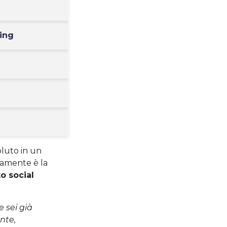
ling
soluto in un
ramente è la
o social
 sei già
nte,