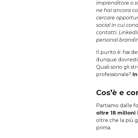
imprenditore o s
ne hai ancora c
cercare opportun
social in cui cond
contatti. Linked
personal brandin
Il punto è: hai de
dunque dovrest
Quali sono gli st
professionale?
In
Cos’è e co
Partiamo dalle 
oltre 18 milioni i
oltre che la più 
prima.