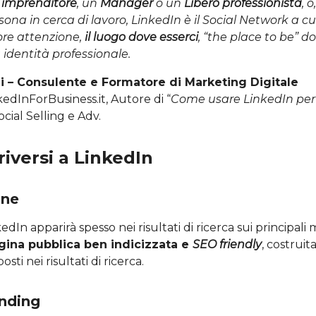
n
imprenditore
, un
Manager
o un
Libero professionista
, 
ona in cerca di lavoro, LinkedIn è il Social Network a cu
re attenzione,
il luogo dove esserci
, “the place to be” d
 identità professionale.
i – Consulente e Formatore di Marketing Digitale
edInForBusiness.it, Autore di “
Come usare LinkedIn per 
 Social Selling e Adv.
riversi a LinkedIn
ine
kedIn apparirà spesso nei risultati di ricerca sui principali 
gina pubblica ben indicizzata e
SEO friendly
, costruit
osti nei risultati di ricerca.
anding