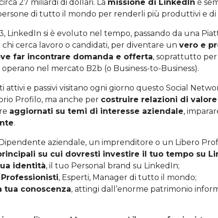
rca 27 miliardi di dollari. La
missione di LinkedIn
è semp
ersone di tutto il mondo per renderli più produttivi e di
3, LinkedIn si è evoluto nel tempo, passando da una Piat
chi cerca lavoro o candidati, per diventare un
vero e pr
ve far incontrare domanda e offerta
, soprattutto pe
he operano nel mercato B2b (o Business-to-Business).
ti attivi e passivi visitano ogni giorno questo Social Netw
prio Profilo, ma anche per
costruire relazioni di valore
ere
aggiornati su temi di interesse aziendale
, impara
nte
.
 Dipendente aziendale, un imprenditore o un Libero Profe
principali su cui dovresti investire il tuo tempo su L
tua identità
, il tuo Personal brand su LinkedIn;
 Professionisti
, Esperti, Manager di tutto il mondo;
a tua conoscenza
, attingi dall’enorme patrimonio info