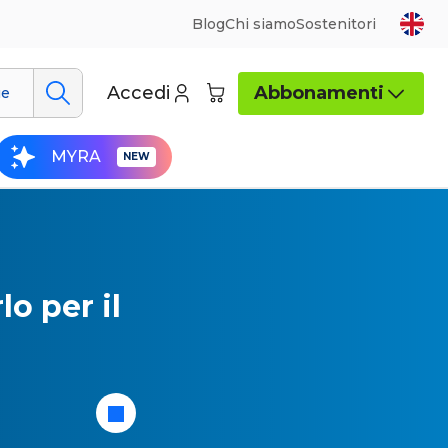
Blog
Chi siamo
Sostenitori
Accedi
Abbonamenti
ue
MYRA
o per il