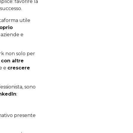
lice: favorire la
 successo.
taforma utile
oprio
r aziende e
ork non solo per
 con altre
re e
crescere
ssionista, sono
inkedIn
:
rmativo presente