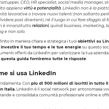
tartupper, CEO, HR specialist, social media manager, 
olto appieno
virtù e potenzialità
. LinkedIn non è la piat
ità lavorative o trovare nuovi talenti (non soltanto per
ividere post divertenti, né il luogo in cui fare sfoggio di 
In è innanzitutto
relazioni
, quindi business, marketing, la
g e non solo.
finito in maniera chiara e strategica i tuoi
obiettivi su Li
i
investire il tuo tempo e le tue energie
su questo soc
rumenti offerti da LinkedIn per valorizzare la tua azienda 
 questa guida forniremo tutte le risposte
.
me si usa LinkedIn
fondamenta. Con
più di 900 milioni di iscritti in tutto 
n Italia
, LinkedIn è il social network per antonomasia vo
grande e consolidata comunità professionale online e offli