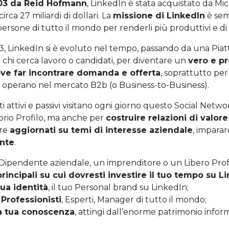
03 da Reid Hofmann
, LinkedIn è stata acquistato da Mic
rca 27 miliardi di dollari. La
missione di LinkedIn
è semp
ersone di tutto il mondo per renderli più produttivi e di
3, LinkedIn si è evoluto nel tempo, passando da una Piat
chi cerca lavoro o candidati, per diventare un
vero e pr
ve far incontrare domanda e offerta
, soprattutto pe
he operano nel mercato B2b (o Business-to-Business).
ti attivi e passivi visitano ogni giorno questo Social Netw
prio Profilo, ma anche per
costruire relazioni di valore
ere
aggiornati su temi di interesse aziendale
, impara
nte
.
 Dipendente aziendale, un imprenditore o un Libero Profe
principali su cui dovresti investire il tuo tempo su L
tua identità
, il tuo Personal brand su LinkedIn;
 Professionisti
, Esperti, Manager di tutto il mondo;
a tua conoscenza
, attingi dall’enorme patrimonio info