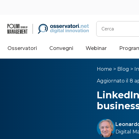
Cerca
Osservatori
Convegni
Webinar
Progra
Home
>
Blog
>
I
Aggiornato il 8 ap
LinkedIn
busines
Leonardo 
Digital M