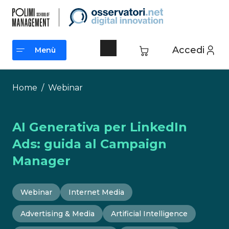
Vai
al
contenuto
Accedi
Menù
Menù
Home
/
Webinar
AI Generativa per LinkedIn
Ads: guida al Campaign
Manager
Webinar
Internet Media
Advertising & Media
Artificial Intelligence