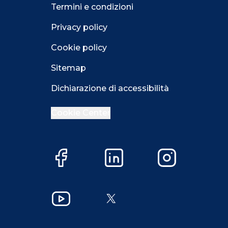
Termini e condizioni
Privacy policy
Cookie policy
Sitemap
Dichiarazione di accessibilità
Cookie Center
Facebook
LinkedIn
Instagram
Close GDPR 
YouTube
X
Accetta
Più opzioni
Close GDPR 