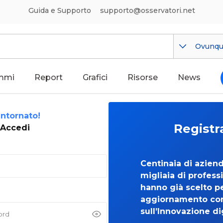
Guida e Supporto
supporto@osservatori.net
Ovunq
mmi
Report
Grafici
Risorse
News
ntornato!
Registr
Accedi
Centinaia di azien
migliaia di professi
hanno già scelto per
aggiornamento co
sull’Innovazione di