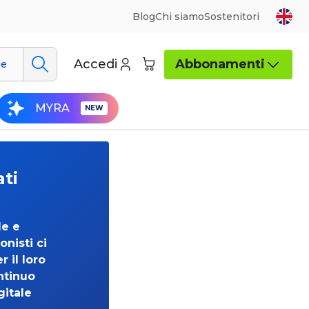
Blog
Chi siamo
Sostenitori
Accedi
Abbonamenti
ue
MYRA
ati
de e
onisti ci
 il loro
ntinuo
gitale