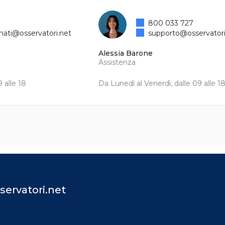
800 033 727
mati@osservatori.net
supporto@osservatori
Alessia Barone
Assistenza
 alle 18
Da Lunedì al Venerdì, dalle 09 alle 1
servatori.net