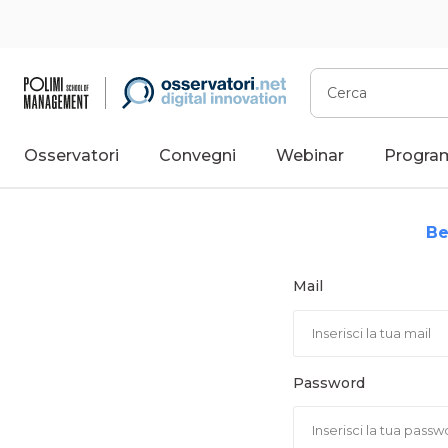
Vai
al
contenuto
Cerca
Osservatori
Convegni
Webinar
Progra
Be
Mail
Password