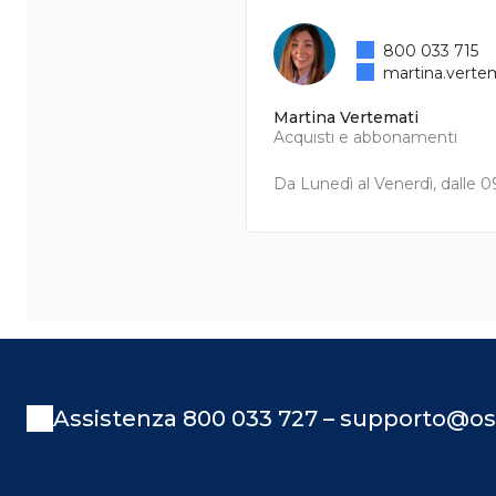
800 033 715
martina.verte
Martina Vertemati
Acquisti e abbonamenti
Da Lunedì al Venerdì, dalle 09
Assistenza 800 033 727 – supporto@os