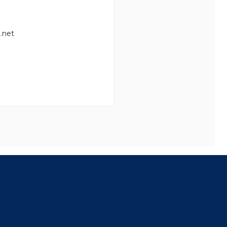
.net
8