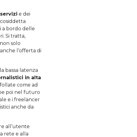
servizi
e dei
a cosiddetta
zi a bordo delle
 Si tratta,
 non solo
anche l’offerta di
la bassa latenza
rnalistici in alta
ffollate come ad
be poi nel futuro
le e i freelancer
istici anche da
re all’utente
la rete e alla