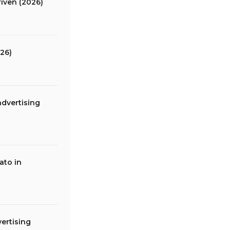
riven (2026)
026)
advertising
ato in
vertising