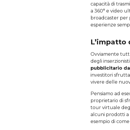
capacità di trasm
a 360° e video ul
broadcaster per p
esperienze sempr
L’impatto 
Ovviamente tutte
degli inserzionist
pubblicitario d
investitori sfrut
vivere delle nuo
Pensiamo ad esemp
proprietario di s
tour virtuale degl
alcuni prodotti a
esempio di come i