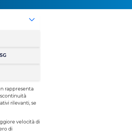
 5G
non rappresenta
scontinuità
ivi rilevanti, se
iore velocità di
ero di