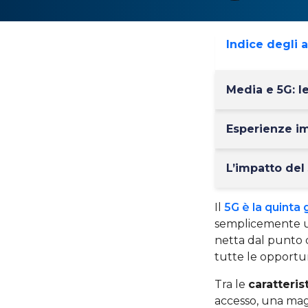
Indice degli 
Media e 5G: l
Esperienze im
L’impatto del 
Il
5G è la quinta
semplicemente un
netta dal punto di
tutte le opportun
Tra le
caratteris
accesso, una mag