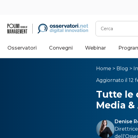
Cerca
Osservatori
Convegni
Webinar
Progra
Home
>
Blog
>
I
Aggiornato il 12 
Tutte le 
Media & 
Denise R
Direttric
dell'Osse