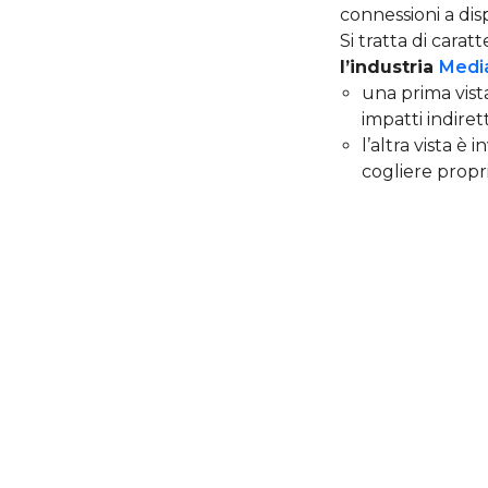
connessioni a dis
Si tratta di cara
l’industria
Medi
una prima vist
impatti indiret
l’altra vista è
cogliere propri