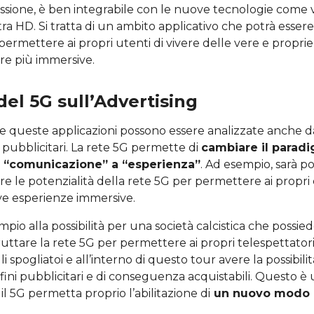
issione, è ben integrabile con le nuove tecnologie come v
tra HD. Si tratta di un ambito applicativo che potrà essere
ermettere ai propri utenti di vivere delle vere e propri
e più immersive.
del 5G sull’Advertising
 queste applicazioni possono essere analizzate anche da
i pubblicitari. La rete 5G permette di
cambiare il parad
a “comunicazione” a “esperienza”
. Ad esempio, sarà pos
tare le potenzialità della rete 5G per permettere ai propr
ve esperienze immersive.
io alla possibilità per una società calcistica che possie
fruttare la rete 5G per permettere ai propri telespettator
i spogliatoi e all’interno di questo tour avere la possibilità
 fini pubblicitari e di conseguenza acquistabili. Questo è 
l 5G permetta proprio l’abilitazione di
un nuovo modo 