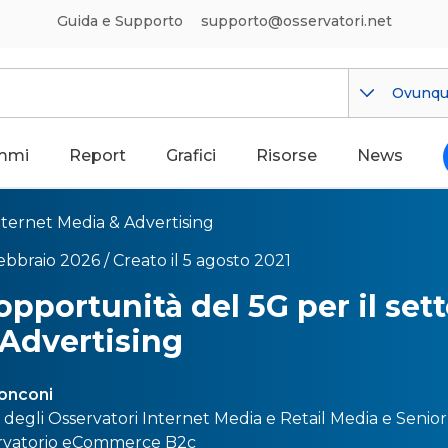
Guida e Supporto
supporto@osservatori.net
Ovunq
mmi
Report
Grafici
Risorse
News
nternet Media & Advertising
febbraio 2026 /
Creato il 5 agosto 2021
opportunità del 5G per il set
Advertising
onconi
e degli Osservatori
Internet Media
e
Retail Media
e Senior
rvatorio
eCommerce B2c