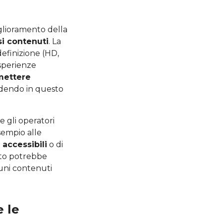
iglioramento della
si contenuti
. La
definizione (HD,
sperienze
mettere
ndendo in questo
e gli operatori
sempio alle
i accessibili
o di
etto potrebbe
uni contenuti
e le