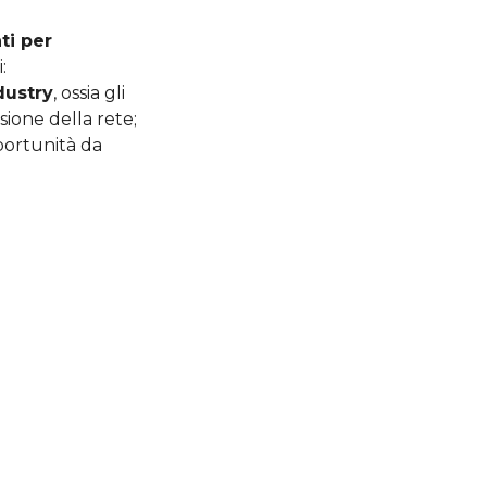
ti per
:
dustry
, ossia gli
usione della rete;
pportunità da