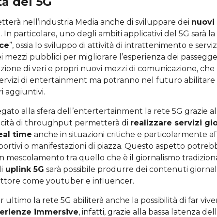
à del 5G
tterà nell’industria Media anche di sviluppare dei
nuovi 
i
. In particolare, uno degli ambiti applicativi del 5G sarà l
nce
”, ossia lo sviluppo di attività di intrattenimento e servi
 mezzi pubblici per migliorare l’esperienza dei passeggeri.
azione di veri e propri nuovi mezzi di comunicazione, che
servizi di entertainment ma potranno nel futuro abilitare 
i aggiuntivi.
gato alla sfera dell’entertertainment la rete 5G grazie al
acità di throughput permetterà di
realizzare servizi gio
eal time
anche in situazioni critiche e particolarmente a
ortivi o manifestazioni di piazza. Questo aspetto potreb
n mescolamento tra quello che è il giornalismo tradiziona
i
uplink 5G
sarà possibile produrre dei contenuti giornal
ettore come youtuber e influencer.
ultimo la rete 5G abiliterà anche la possibilità di far vive
erienze immersive
, infatti, grazie alla bassa latenza del