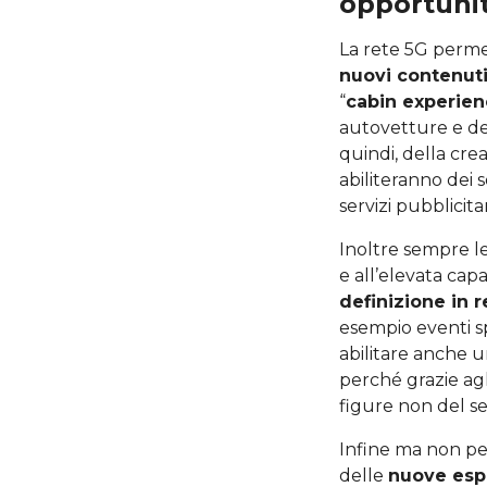
opportunit
La rete 5G perme
nuovi contenut
“
cabin experie
autovetture e dei
quindi, della cre
abiliteranno dei 
servizi pubblicitar
Inoltre sempre le
e all’elevata cap
definizione in r
esempio eventi sp
abilitare anche u
perché grazie agl
figure non del s
Infine ma non per 
delle
nuove esp