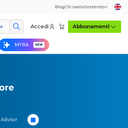
Blog
Chi siamo
Sostenitori
Accedi
Abbonamenti
ue
MYRA
tore
 Advisor