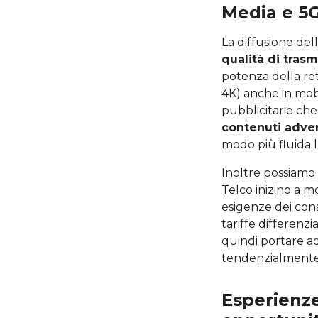
Media e 5G
La diffusione del
qualità di trasm
potenza della ret
4K) anche in mob
pubblicitarie ch
contenuti adver
modo più fluida l
Inoltre possiamo 
Telco inizino a m
esigenze dei cons
tariffe differenz
quindi portare a
tendenzialmente g
Esperienze