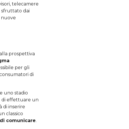
isori, telecamere
 sfruttato dai
e nuove
lla prospettiva
igma
sibile per gli
i consumatori di
de uno stadio
i di effettuare un
 di inserire
un classico
di comunicare
.