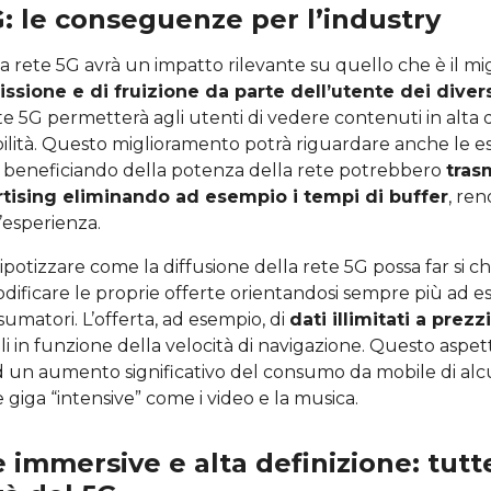
: le conseguenze per l’industry
la rete 5G avrà un impatto rilevante su quello che è il m
issione e di fruizione da parte dell’utente dei diver
e 5G permetterà agli utenti di vedere contenuti in alta 
ilità. Questo miglioramento potrà riguardare anche le e
e beneficiando della potenza della rete potrebbero
tras
tising eliminando ad esempio i tempi di buffer
, re
’esperienza.
ipotizzare come la diffusione della rete 5G possa far si ch
odificare le proprie offerte orientandosi sempre più ad e
umatori. L’offerta, ad esempio, di
dati illimitati a prezz
iali in funzione della velocità di navigazione. Questo asp
d un aumento significativo del consumo da mobile di alc
iga “intensive” come i video e la musica.
 immersive e alta definizione: tutt