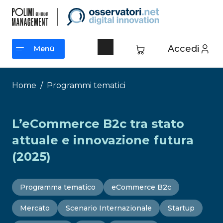
Vai
al
contenuto
Accedi
Menù
Menù
Home
/
Programmi tematici
L’eCommerce B2c tra stato
attuale e innovazione futura
(2025)
Programma tematico
eCommerce B2c
Mercato
Scenario Internazionale
Startup