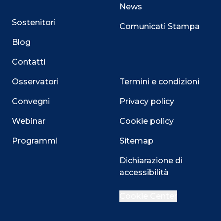
News
Sostenitori
Comunicati Stampa
Blog
Contatti
Osservatori
Termini e condizioni
Convegni
Privacy policy
Webinar
Cookie policy
Programmi
Sitemap
Dichiarazione di
Close
accessibilità
Cookie Center
Questo sito utilizza i cookie