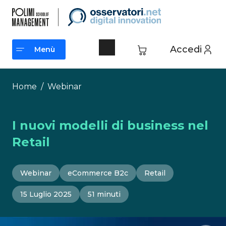
Vai
al
contenuto
Accedi
Menù
Menù
Home
/
Webinar
I nuovi modelli di business nel
Retail
Webinar
eCommerce B2c
Retail
15 Luglio 2025
51 minuti