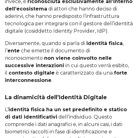
invece, è
riconosciuta esclusivamente all’interno
dell’ecosistema
di attori che hanno deciso di
aderirvi, che hanno predisposto l’infrastruttura
tecnologica per integrarsi con il gestore dell’identità
digitale (cosiddetto Identity Provider, IdP).
Diversamente, quando si parla di
identità fisica
,
l’
ente
che emette il documento di
riconoscimento
non viene coinvolto nelle
successive interazioni
in cui questo verrà esibito,
il
contesto digitale
è caratterizzato da una
forte
interconnessione
.
La dinamicità dell’Identità Digitale
L’
identità fisica ha un set predefinito e statico
di dati identificativi
dell’individuo. Questo
comprende i dati anagrafici e, in alcuni casi, i dati
biometrici raccolti in fase di identificazione e