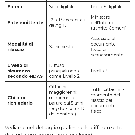
Forma
Solo digitale
Fisica + digitale
Ministero
12 IdP accreditati
Ente emittente
dell’Interno
da AgID
(tramite Comuni)
Associata al
Modalità di
documento
Su richiesta
rilascio
fisico di
riconoscimento
Livello di
Diffuso
sicurezza
principalmente
Livello 3
secondo eIDAS
come Livello 2
Cittadini
Tutti i cittadini, al
maggiorenni;
momento del
Chi può
minorenni a
rilascio del
richiederlo
partire dai 5 anni
documento
(legato allo SPID
fisico
del genitore)
Vediamo nel dettaglio quali sono le differenze tra i
due sistemi e come stanno evolvendo.