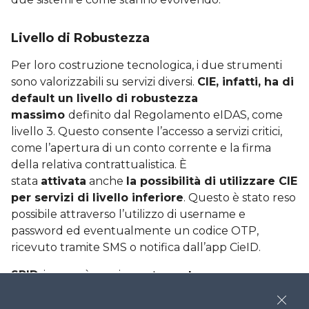
Livello di Robustezza
Per loro costruzione tecnologica, i due strumenti
sono valorizzabili su servizi diversi.
CIE, infatti, ha di
default un livello di robustezza
massimo
definito dal Regolamento eIDAS, come
livello 3. Questo consente l’accesso a servizi critici,
come l’apertura di un conto corrente e la firma
della relativa contrattualistica. È
stata
attivata
anche
la possibilità di utilizzare CIE
per servizi di livello inferiore
. Questo è stato reso
possibile attraverso l’utilizzo di username e
password ed eventualmente un codice OTP,
ricevuto tramite SMS o notifica dall’app CieID.
SPID
, invece, è ampiamente
usato come un
sistema di livello 2
, abilitando l’accesso a servizi
Close
con un livello di criticità minore, come la richiesta di