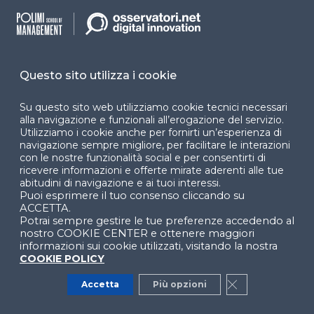
certificati anagrafici. Vi è anche
la possibilità di
attivare SPID di livello 3
per utilizzarlo per servizi
più critici, offerta però solo da alcuni gestori di
identità digitale.
Questo sito utilizza i cookie
Rilascio e Attivazione
Su questo sito web utilizziamo cookie tecnici necessari
alla navigazione e funzionali all’erogazione del servizio.
Utilizziamo i cookie anche per fornirti un’esperienza di
In secondo luogo, le modalità di attivazione ed
navigazione sempre migliore, per facilitare le interazioni
erogazione di SPID e CIE sono profondamente
con le nostre funzionalità social e per consentirti di
diverse. La
CIE viene rilasciata dal Ministero
ricevere informazioni e offerte mirate aderenti alle tue
abitudini di navigazione e ai tuoi interessi.
dell’Interno
, in primis, come documento di
Puoi esprimere il tuo consenso cliccando su
riconoscimento sul territorio italiano e può essere
ACCETTA.
attivata per l’utilizzo in digitale (tramite CieID)
Potrai sempre gestire le tue preferenze accedendo al
nostro COOKIE CENTER e ottenere maggiori
in qualsiasi momento
tramite la coppia di codici
informazioni sui cookie utilizzati, visitando la nostra
ricevuta al rilascio.
COOKIE POLICY
Per quel che riguarda
SPID
, invece,
un cittadino
Accetta
Più opzioni
Close GDPR Co
può richiederne il rilascio in qualsiasi momento
presso un IdP
. Queste differenze delineano anche